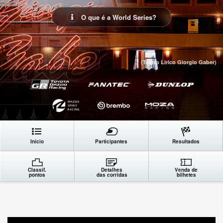
O que é a World Series?
(Teatro Lirico Giorgio Gaber)
Início
Participantes
Resultados
Classif.
Detalhes
Venda de
pontos
das corridas
bilhetes