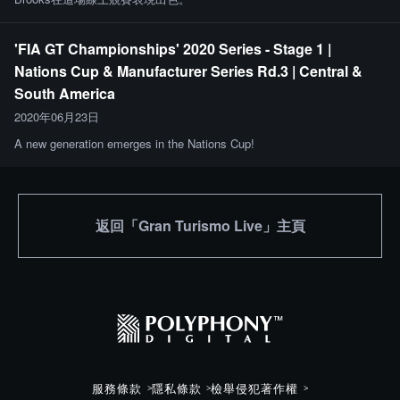
'FIA GT Championships' 2020 Series - Stage 1 |
Nations Cup & Manufacturer Series Rd.3 | Central &
South America
2020年06月23日
A new generation emerges in the Nations Cup!
返回「Gran Turismo Live」主頁
服務條款
隱私條款
檢舉侵犯著作權