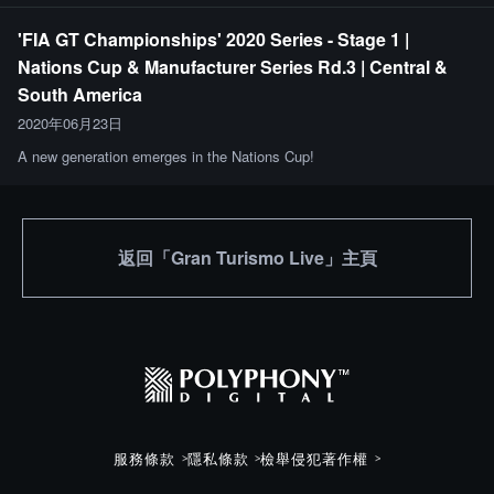
'FIA GT Championships' 2020 Series - Stage 1 |
Nations Cup & Manufacturer Series Rd.3 | Central &
South America
2020年06月23日
A new generation emerges in the Nations Cup!
返回「Gran Turismo Live」主頁
服務條款
隱私條款
檢舉侵犯著作權