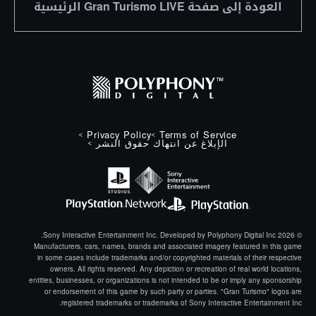
العودة إلى صفحة Gran Turismo LIVE الرئيسية
Privacy Policy
Terms of Service
الإبلاغ عن انتهاك حقوق النشر
© 2026 Sony Interactive Entertainment Inc. Developed by Polyphony Digital Inc.
Manufacturers, cars, names, brands and associated imagery featured in this game
in some cases include trademarks and/or copyrighted materials of their respective
owners. All rights reserved. Any depiction or recreation of real world locations,
entities, businesses, or organizations is not intended to be or imply any sponsorship
or endorsement of this game by such party or parties. "Gran Turismo" logos are
registered trademarks or trademarks of Sony Interactive Entertainment Inc.