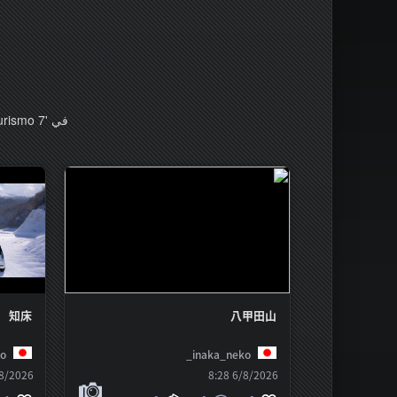
في 'Gran Turismo 7' ، يمكنك التقاط الصور وإنشاء إعادات وملصقات والمزيد لمشاركتها عبر الإنترنت.
知床
八甲田山
o_
inaka_neko_
/2026 8:28
6/8/2026 8:28