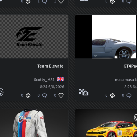
0
1
1
0
0
Team Elevate
GT4Pa
Scotty_M81
masamasa-b
6/8/2026 8:24
6/8
0
0
0
0
0