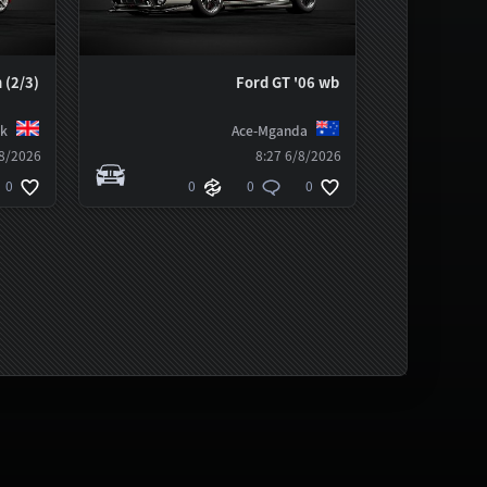
 (2/3)
Ford GT '06 wb
tk
Ace-Mganda
/2026 8:26
6/8/2026 8:27
0
0
0
0