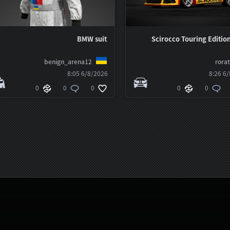
BMW suit
Scirocco Touring Edition
benign_arena12
rora
6/8/2026 8:05
6/8
0
0
0
0
0