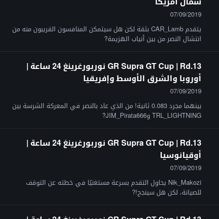
شمال أمريكا
07/09/2019
يتقدم CAR_Lamb بثقة لكن هل سيتمكن المنافسون القريبون منه من
انتشال النصر من بين أنياب الهزيمة?
GR Supra GT Cup | Rd.13 نوربورغرينغ 24 ساعة |
أوروبا والشرق الأوسط وإفريقيا
07/09/2019
بينهما مجرد 0.083 ثانية! من الذي عاد بالنصر في المعركة الشرسة بين
TRL_LIGHTNING وJIM_Pirata666?
GR Supra GT Cup | Rd.13 نوربورغرينغ 24 ساعة |
أوقيانوسيا
07/09/2019
Nik_Makozi يحاول التقدم بسرعة مستغنيًا في خطته عن التوقف
للصيانة، لكن هل سينجح!?