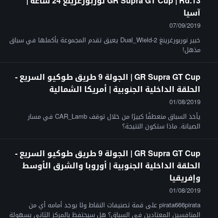
GR Supra GT Cup | Rd.13 نوربورغرينغ 24 ساعة |
آسيا
07/09/2019
خبير نوربورغرينغ Dual_Wield-2 يعيق تقدم المجموعة بأكملها في سباق
مذهل!
GR Supra GT Cup | الجولة 9 طريق طوكيو السريع -
الحلقة الداخلية الجنوبية | أمريكا الشمالية
01/08/2019
يأخذ السباق منعطفًا كبيرًا من خلال توقف CAR_Lamb في مسار
الصيانة. ماذا ستكون النتيجة؟
GR Supra GT Cup | الجولة 9 طريق طوكيو السريع -
الحلقة الداخلية الجنوبية | أوروبا والشرق الأوسط
وإفريقيا
01/08/2019
pirata666pirata على قمة تصنيفات النقاط ولا يوجد أمامه أي من
المنافسين المعتادين في السباق؟ هل سيحتفظ بالمركز الثاني بسهولة