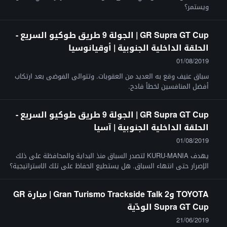
ويستمر؟
GR Supra GT Cup | الجولة 9 طريق طوكيو السريع -
الحلقة الداخلية الجنوبية | أوقيانوسيا
01/08/2019
سباق عنيف وقع به العديد من العقوبات. وتتوالى الفوضى بعد ارتكاب
أفضل المنافسين لخطأ فادح.
GR Supra GT Cup | الجولة 9 طريق طوكيو السريع -
الحلقة الداخلية الجنوبية | آسيا
01/08/2019
يهدف KURU-MANIA لتصدر السباق منذ البداية والمحافظة على ذلك
الإصرار حتى انتهاء السباق. هل يستطيع الحفاظ على تلك الاستراتيجية؟
TOYOTA وGran Turismo Trackside Talk 2 | مبارة GR
Supra GT Cup الودّية
21/06/2019