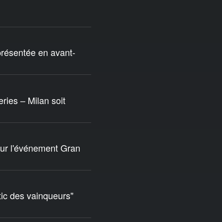
 présentée en avant-
ies – Milan soit
our l'événement Gran
tic des vainqueurs"