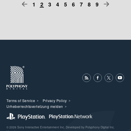
1
2
3
4
5
6
7
8
9
Terms of Service
Privacy Policy
Urheberrechtsverletzung melden
© 2026 Sony Interactive Entertainment Inc. Developed by Polyphony Digital Inc.