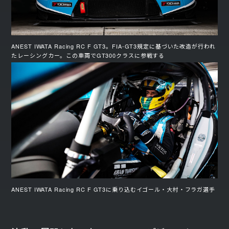
ANEST IWATA Racing RC F GT3。FIA-GT3規定に基づいた改造が行われ
たレーシングカー。この車両でGT300クラスに参戦する
ANEST IWATA Racing RC F GT3に乗り込むイゴール・大村・フラガ選手