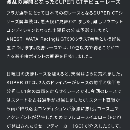
波乱の展開となったSUPER GTデビューレース
フラガ選手にとって日本での初レースとなるSUPER GTシ
リーズ開幕戦は、悪天候に見舞われました。難しいウエット
コンディションとなった土曜日の公式予選でしたが、
ANEST IWATA RacingはGT300クラス7番手という好位
置につけます。決勝レースでは、10位以内で得ることがで
きる選手権ポイントの獲得を目指しました。
日曜日の決勝レースを迎えると、天候はさらに荒れました。
SUPER GTは、2人のドライバーがレースの前半と後半を
分担して1台の車両を走らせるレースです。今回のレースで
はスタートを古谷選手が担当しましたが、スタート直後か
ら雨が降り路面コンディションが急激に悪化。コース上で
アクシデントが発生したためにフルコースイエロー（FCY）
が発出されたりセーフティーカー（SC）が介入したりして、