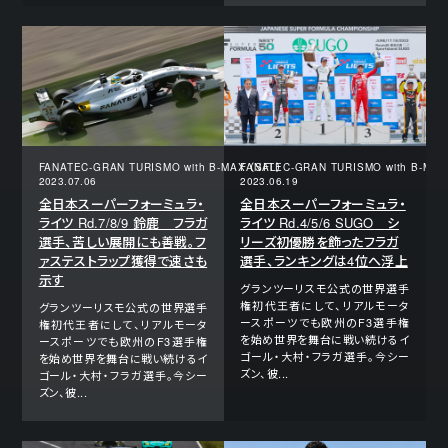
FANATEC-GRAN TURISMO with B-MAX （SFL）
FANATEC-GRAN TURISMO with B-MAX
2023.07.06
2023.06.19
全日本スーパーフォーミュラ・
全日本スーパーフォーミュラ・
ライツ Rd.7/8/9 鈴鹿 フラガ
ライツ Rd.4/5/6 SUGO シ
選手、苦しい展開にも善戦。フ
リーズ初優勝を飾ったフラガ
ァステストラップ獲得で速さも
選手、ランキングは4位へ浮上
示す
グランツーリスモ公式の世界選手
権初代王者にして、リアルモータ
グランツーリスモ公式の世界選手
ースポーツでも欧州のF3選手権
権初代王者にして、リアルモータ
を始め世界を舞台に戦い続けるイ
ースポーツでも欧州のF3選手権
ゴール・大村・フラガ選手。今シー
を始め世界を舞台に戦い続けるイ
ズン、彼...
ゴール・大村・フラガ選手。今シー
ズン、彼...