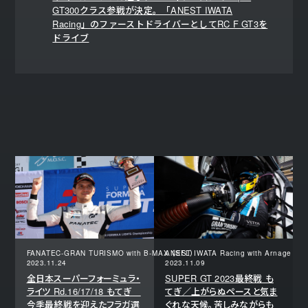
GT300クラス参戦が決定。「ANEST IWATA
Racing」のファーストドライバーとしてRC F GT3を
ドライブ
FANATEC-GRAN TURISMO with B-MAX （SFL）
ANEST IWATA Racing with Arnage （S
2023.11.24
2023.11.09
全日本スーパーフォーミュラ・
SUPER GT 2023最終戦 も
ライツ Rd.16/17/18 もてぎ
てぎ／上がらぬペースと気ま
今季最終戦を迎えたフラガ選
ぐれな天候。苦しみながらも