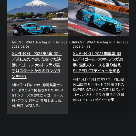
ANEST IWATA Racing with Arnage （SGT）
ANEST IWATA Racing with Arnage （S
2023.05.06
2023.04.18
SUPER GT 2023第2戦 富士
SUPER GT 2023開幕戦 岡
／苦しんだ予選、仕掛けた決
山／イゴール・大村・フラガ選
勝。イゴール・大村・フラガ選
手、波乱のレースを乗り越え
手はスタートからのロングラ
SUPER GTデビューを飾る
ンを担う
4月15日・16日にかけて、岡山県
岡山国際サーキットで開催された
5月3日・4日にかけ、静岡県富士ス
SUPER GTシリーズ第1戦で、イ
ピードウェイで開催されたSUPER
ゴール・大村・フラガ選手が念願
GTシリーズ第2戦にイゴール・大
のSUPER GTデビューを果...
村・フラガ選手が参加しました。
ANEST IWATA Ra...