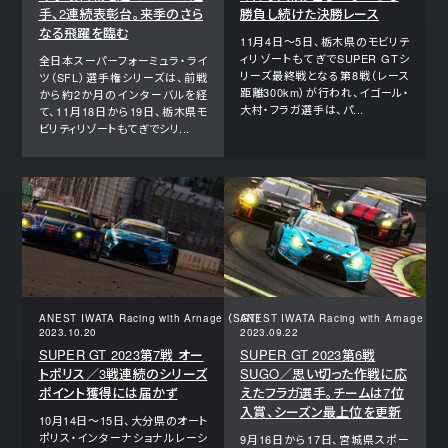
手、2連続表彰台。来季のさら
勝負し続けた決勝レース
なる飛躍を臨む
11月4日～5日、栃木県のモビリテ
ィリゾートもてぎでSUPER GTシ
全日本スーパーフォーミュラ・ライ
リーズ最終戦となる第8戦（レース
ツ（SFL）選手権シリーズは、前戦
距離300km）が行われ、イゴール・
から約2か月のインターバルを経
大村・フラガ選手は、パ...
て、11月18日から19日、栃木県モ
ビリティリゾートもてぎでシリ...
ANEST IWATA Racing with Arnage （SGT）
ANEST IWATA Racing with Arnage （S
2023.10.20
2023.09.22
SUPER GT 2023第7戦 オー
SUPER GT 2023第6戦
トポリス／3戦連続のシリーズ
SUGO／思い切った作戦に応
ポイント獲得には届かず
えたフラガ選手。チームは7位
入賞、シーズン最上位を更新
10月14日～15日、大分県のオート
ポリス・インターナショナルレーシ
9月16日から17日、宮城県スポー