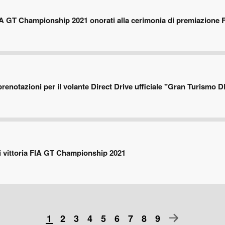
 FIA GT Championship 2021 onorati alla cerimonia di premiazione 
prenotazioni per il volante Direct Drive ufficiale "Gran Turismo 
i vittoria FIA GT Championship 2021
1
2
3
4
5
6
7
8
9