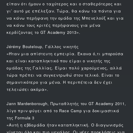
είπαν ότι ήμουν ο ταχύτερος και ο σταθερότερος και
γι’ αυτό με επέλεξαν. Τώρα, θα κάνω τα πάντα για
να κάνω περήφανη την ομάδα της Μπενελούξ και για
να κάνω τους κριτές περήφανους για μένα
κερδίζοντας το GT Academy 2013».
Jérémy Bouteloup, Γάλλος νικητής
«Ήταν μια απίστευτη εμπειρία. Έκανα ό,τι μπορούσα
και είναι καταπληκτικό που είμαι ο νικητής της
ομάδας της Γαλλίας. Είμαι πολύ χαρούμενος, αλλά
τώρα πρέπει να συγκεντρωθώ στον τελικό. Είναι το
σημαντικότερο για μένα. Η περιπέτεια δεν έχει
τελειώσει ακόμα».
Jann Mardenborough, Πρωταθλητής του GT Academy 2011,
λίγο πριν φύγει από το Race Camp για δοκιμαστικά
της Formula 3
«Αυτή η εβδομάδα ήταν καταπληκτική. Ο διαγωνισμός
γίνεται όλο και πιο μεγάλος. Οι νέες προκλήσεις για