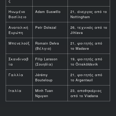
ς
Ηνωμένο
Adam Suswillo
21, άνεργος από το
Βασίλειο
Nottingham
Ανατολική
Petr Dolezal
26, τεχνικός από το
Ευρώπη
Jihlava
Μπενελούξ
Romain Delva
21, φοιτητής από
(Βέλγιο)
το Madave
Σκανδιναβ
Filip Larsson
19, φοιτητής από
ία
(Σουηδία)
το Örnsköldsvik
Γαλλία
Jérémy
21, φοιτητής από
Bouteloup
το Argenteuil
Ιταλία
Minh Tuan
23, αποθηκάριος
Nguyen
από το Viadana