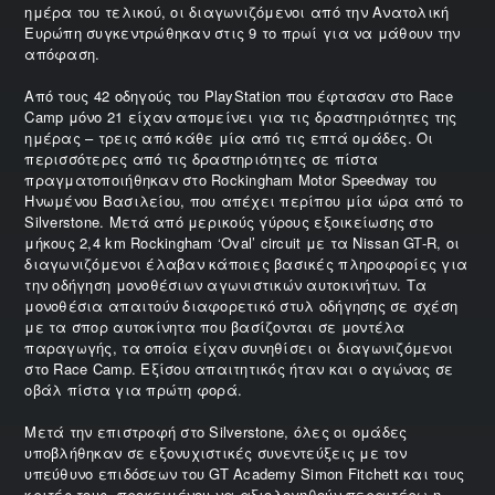
ημέρα του τελικού, οι διαγωνιζόμενοι από την Ανατολική
Ευρώπη συγκεντρώθηκαν στις 9 το πρωί για να μάθουν την
απόφαση.
Από τους 42 οδηγούς του PlayStation που έφτασαν στο Race
Camp μόνο 21 είχαν απομείνει για τις δραστηριότητες της
ημέρας – τρεις από κάθε μία από τις επτά ομάδες. Οι
περισσότερες από τις δραστηριότητες σε πίστα
πραγματοποιήθηκαν στο Rockingham Motor Speedway του
Ηνωμένου Βασιλείου, που απέχει περίπου μία ώρα από το
Silverstone. Μετά από μερικούς γύρους εξοικείωσης στο
μήκους 2,4 km Rockingham ‘Oval’ circuit με τα Nissan GT-R, οι
διαγωνιζόμενοι έλαβαν κάποιες βασικές πληροφορίες για
την οδήγηση μονοθέσιων αγωνιστικών αυτοκινήτων. Τα
μονοθέσια απαιτούν διαφορετικό στυλ οδήγησης σε σχέση
με τα σπορ αυτοκίνητα που βασίζονται σε μοντέλα
παραγωγής, τα οποία είχαν συνηθίσει οι διαγωνιζόμενοι
στο Race Camp. Εξίσου απαιτητικός ήταν και ο αγώνας σε
οβάλ πίστα για πρώτη φορά.
Μετά την επιστροφή στο Silverstone, όλες οι ομάδες
υποβλήθηκαν σε εξονυχιστικές συνεντεύξεις με τον
υπεύθυνο επιδόσεων του GT Academy Simon Fitchett και τους
κριτές τους, προκειμένου να αξιολογηθούν περαιτέρω η