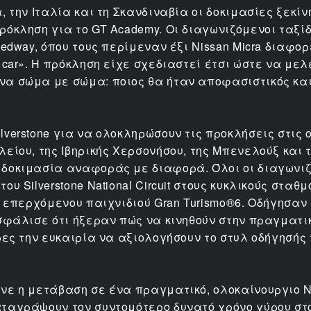
, την Ιταλία και τη Σκανδιναβία οι δοκιμασίες ξεκί
όκληση για το GT Academy. Οι διαγωνιζόμενοι ταξίδε
eedway, όπου τους περίμεναν έξι Nissan Micra διαφο
 car». Η πρόκληση είχε σχεδιαστεί έτσι ώστε να μελ
α σώμα με σώμα: ποιος θα ήταν αποφασιστικός και 
verstone για να ολοκληρώσουν τις προκλήσεις στις 
είου, της Ιβηρικής Χερσονήσου, της Μπενελούξ και 
 δοκιμασία αναφοράς με διαφορά. Όλοι οι διαγωνιζ
 Silverstone National Circuit στους κυκλικούς σταθμο
υ επερχόμενου παιχνιδιού Gran Turismo®6. Οδήγησαν
ασφάλισε ότι ήξεραν πώς να κινηθούν στην πραγματι
ρες την ευκαιρία να αξιολογήσουν το στυλ οδήγησής 
νε η μετάβαση σε ένα πραγματικό, ολοκαίνουργιο Ni
ταγράψουν τον συντομότερο δυνατό χρόνο γύρου στο 