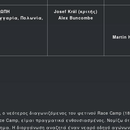
ΡΩΠΗ
Josef Král (κριτής)
υγγαρία, Πολωνία,
Alex Buncombe
Martin
, ο νεότερος διαγωνιζόμενος του φετινού Race Camp (18
ace Camp, είμαι πραγματικά ενθουσιασμένος. Νομίζω ότι
τημα. Η διοργάνωση αναζητά έναν νεαρό οδηγό αγώνων