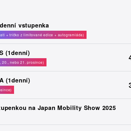
denní vstupenka
ásti + tričko z limitované edice + autogramiáda)
S (1denní)
, 20., nebo 21. prosince)
A (1denní)
osince)
tupenkou na Japan Mobility Show 2025