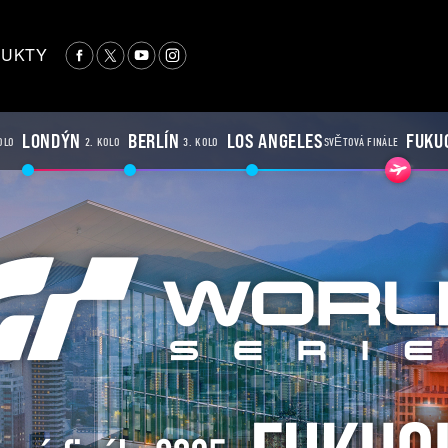
UKTY
LONDÝN
BERLÍN
LOS ANGELES
FUKU
OLO
2. KOLO
3. KOLO
SVĚTOVÁ FINÁLE