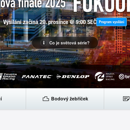
Vysílání začíná 20. prosince @ 9:00 SEČ
Program vysílání
Co je světová série?
í
Bodový žebříček