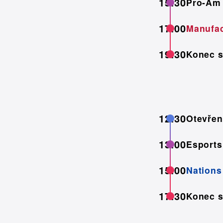
15:30
Pro-Am
17:00
Manufac
19:30
Konec 
12:30
Otevřen
13:00
Esports
15:00
Nations
17:30
Konec 