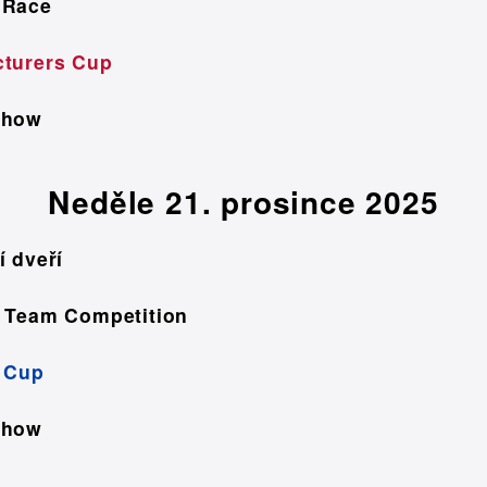
 Race
turers Cup
show
Neděle 21. prosince 2025
í dveří
 Team Competition
 Cup
show