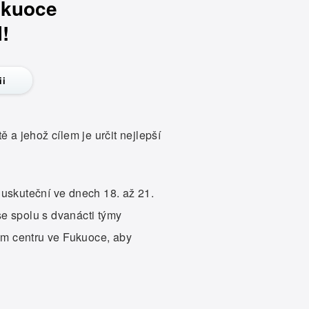
ukuoce
!
ii
 a jehož cílem je určit nejlepší
 uskuteční ve dnech 18. až 21.
e spolu s dvanácti týmy
ém centru ve Fukuoce, aby
!