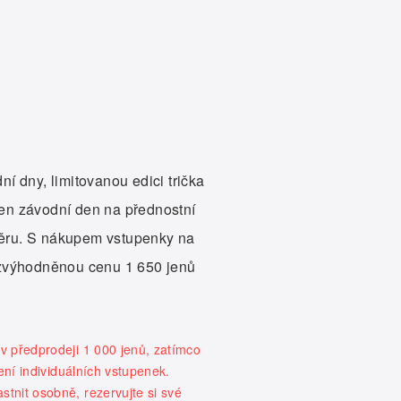
ní dny, limitovanou edici trička
den závodní den na přednostní
ýběru. S nákupem vstupenky na
 zvýhodněnou cenu 1 650 jenů
v předprodeji 1 000 jenů, zatímco
ení individuálních vstupenek.
tnit osobně, rezervujte si své