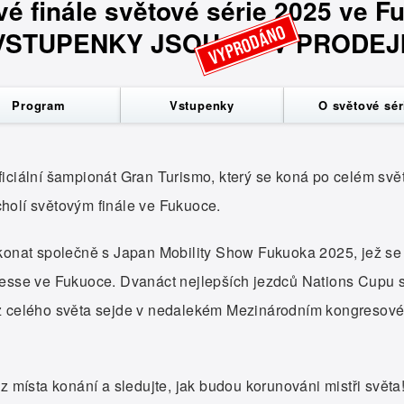
vé finále světové série 2025 ve F
VYPRODÁNO
VSTUPENKY JSOU JIŽ V PRODEJI
Program
Vstupenky
O světové sér
iciální šampionát Gran Turismo, který se koná po celém světě
holí světovým finále ve Fukuoce.
 konat společně s Japan Mobility Show Fukuoka 2025, jež se
Messe ve Fukuoce. Dvanáct nejlepších jezdců Nations Cupu s
 z celého světa sejde v nedalekém Mezinárodním kongresov
z místa konání a sledujte, jak budou korunováni mistři světa