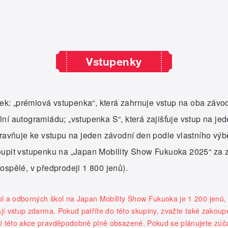
Vstupenky
nek: „prémiová vstupenka“, která zahrnuje vstup na oba závod
ní autogramiádu; „vstupenka S“, která zajišťuje vstup na je
opravňuje ke vstupu na jeden závodní den podle vlastního v
koupit vstupenku na „Japan Mobility Show Fukuoka 2025“ za
ospělé, v předprodeji 1 800 jenů).
l a odborných škol na Japan Mobility Show Fukuoka je 1 200 jenů, 
ají vstup zdarma. Pokud patříte do této skupiny, zvažte také zakoup
í této akce pravděpodobně plně obsazené. Pokud se plánujete zúčas