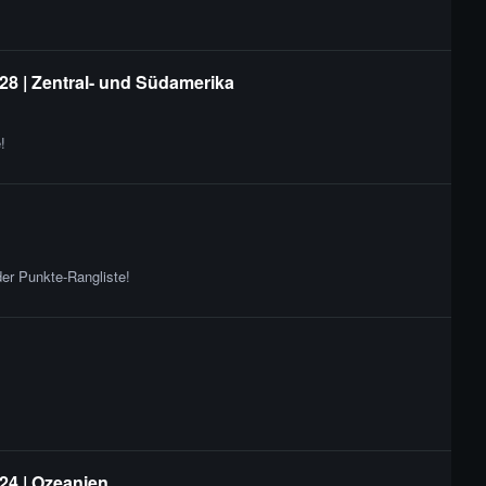
28 | Zentral- und Südamerika
!
er Punkte-Rangliste!
24 | Ozeanien