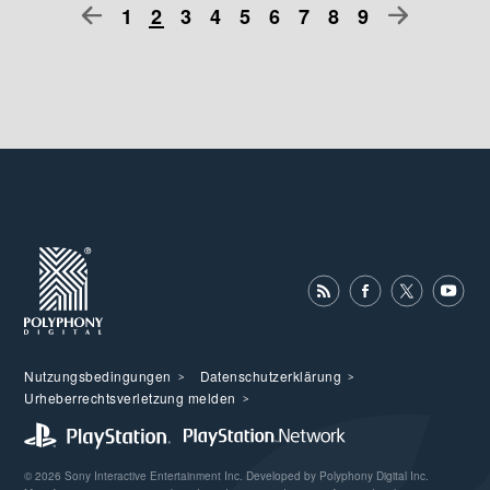
1
2
3
4
5
6
7
8
9
Nutzungsbedingungen
Datenschutzerklärung
Urheberrechtsverletzung melden
© 2026 Sony Interactive Entertainment Inc. Developed by Polyphony Digital Inc.