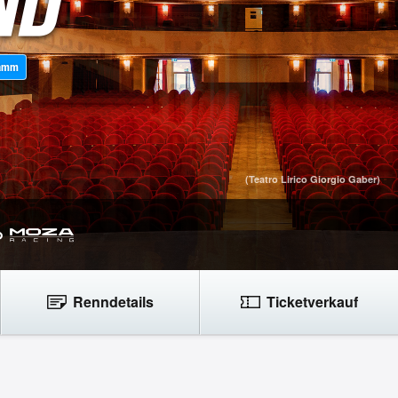
ramm
(Teatro Lirico Giorgio Gaber)
Renndetails
Ticketverkauf