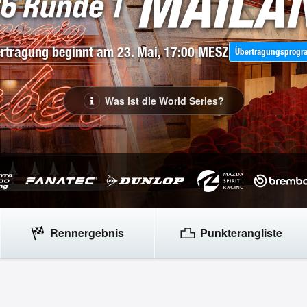
rtragung beginnt am
23. Mai, 17:00 MESZ
Übertragungsprog
Was ist die World Series?
Rennergebnis
Punkterangliste