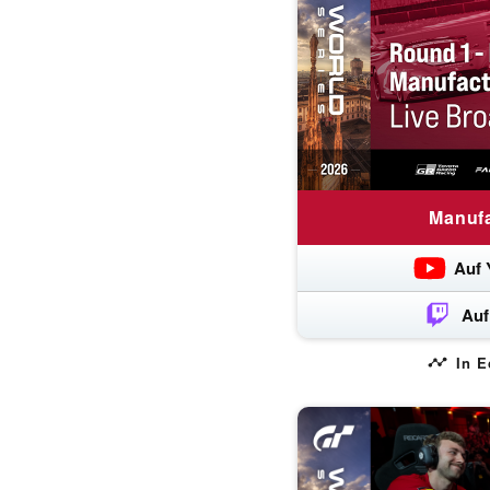
Manuf
Auf 
Auf
In E