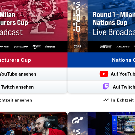
acturers Cup
Nations 
YouTube ansehen
Auf YouTub
 Twitch ansehen
Auf Twitc
chtzeit ansehen
In Echtzei