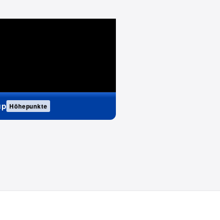
up
Höhepunkte