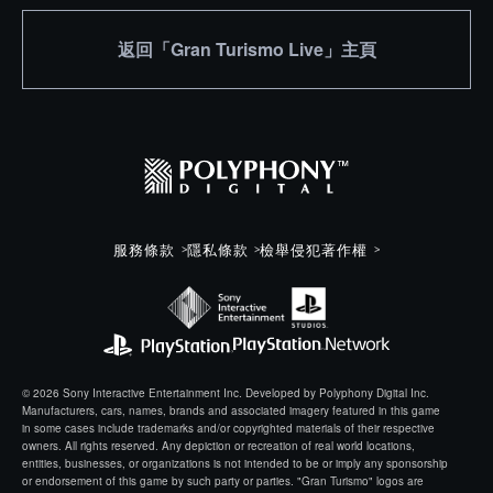
返回「Gran Turismo Live」主頁
服務條款
隱私條款
檢舉侵犯著作權
© 2026 Sony Interactive Entertainment Inc. Developed by Polyphony Digital Inc.
Manufacturers, cars, names, brands and associated imagery featured in this game
in some cases include trademarks and/or copyrighted materials of their respective
owners. All rights reserved. Any depiction or recreation of real world locations,
entities, businesses, or organizations is not intended to be or imply any sponsorship
or endorsement of this game by such party or parties. "Gran Turismo" logos are