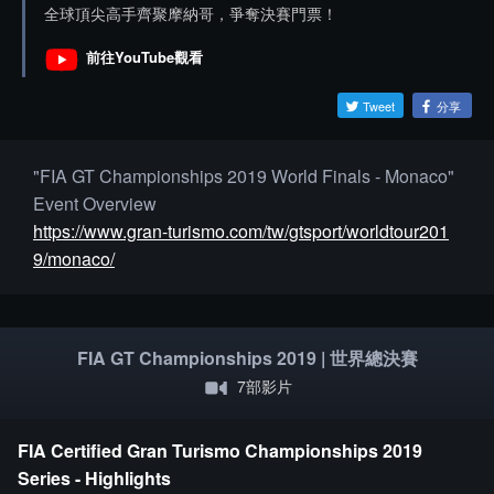
全球頂尖高手齊聚摩納哥，爭奪決賽門票！
前往YouTube觀看
Tweet
分享
"FIA GT Championships 2019 World Finals - Monaco"
Event Overview
https://www.gran-turismo.com/tw/gtsport/worldtour201
9/monaco/
FIA GT Championships 2019 | 世界總決賽
7部影片
FIA Certified Gran Turismo Championships 2019
Series - Highlights