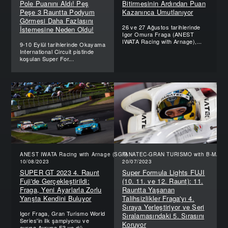
Pole Puanını Aldı! Peş
Bitirmesinin Ardından Puan
Peşe 3 Rauntta Podyum
Kazanınca Umutlanıyor
Görmesi Daha Fazlasını
26 ve 27 Ağustos tarihlerinde
İstemesine Neden Oldu!
Igor Omura Fraga (ANEST
IWATA Racing with Arnage),...
9-10 Eylül tarihlerinde Okayama
International Circuit pistinde
koşulan Super For...
ANEST IWATA Racing with Arnage (SGT)
FANATEC-GRAN TURISMO with B-MAX (
10/08/2023
20/07/2023
SUPER GT 2023 4. Raunt
Super Formula Lights FUJI
Fuji'de Gerçekleştirildi:
(10. 11. ve 12. Raunt): 11.
Fraga, Yeni Ayarlarla Zorlu
Rauntta Yaşanan
Yarışta Kendini Buluyor
Talihsizlikler Fraga'yı 4.
Sıraya Yerleştiriyor ve Seri
Igor Fraga, Gran Turismo World
Sıralamasındaki 5. Sırasını
Series'in ilk şampiyonu ve
Koruyor
ayrıca Avrupa F3 ve dü...