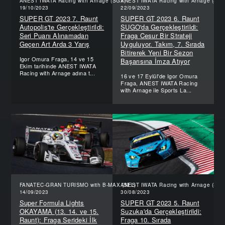
ANEST IWATA Racing with Arnage (SGT)
ANEST IWATA Racing with Arnage (SGT
19/10/2023
22/09/2023
SUPER GT 2023 7. Raunt
SUPER GT 2023 6. Raunt
Autopolis'te Gerçekleştirildi:
SUGO'da Gerçekleştirildi:
Seri Puanı Alınamadan
Fraga Cesur Bir Strateji
Geçen Art Arda 3 Yarış
Uyguluyor. Takım, 7. Sırada
Bitirerek Yeni Bir Sezon
Igor Omura Fraga, 14 ve 15
Başarısına İmza Atıyor
Ekim tarihinde ANEST IWATA
Racing with Arnage adına t...
16 ve 17 Eylül'de Igor Omura
Fraga, ANEST IWATA Racing
with Arnage ile Sports La...
FANATEC-GRAN TURISMO with B-MAX (SFL)
ANEST IWATA Racing with Arnage (SGT
14/09/2023
30/08/2023
Super Formula Lights
SUPER GT 2023 5. Raunt
OKAYAMA (13. 14. ve 15.
Suzuka'da Gerçekleştirildi:
Raunt): Fraga Serideki İlk
Fraga 10. Sırada