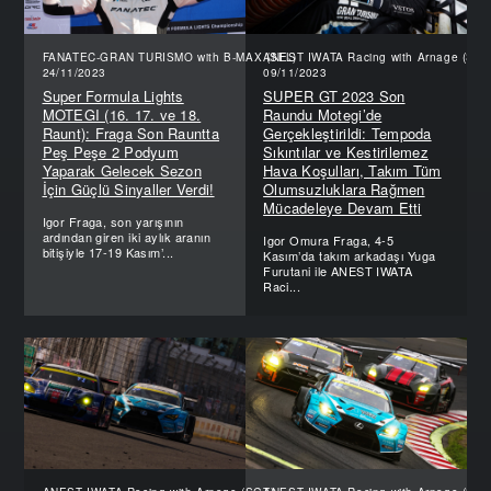
FANATEC-GRAN TURISMO with B-MAX (SFL)
ANEST IWATA Racing with Arnage (SGT
24/11/2023
09/11/2023
Super Formula Lights
SUPER GT 2023 Son
MOTEGI (16. 17. ve 18.
Raundu Motegi’de
Raunt): Fraga Son Rauntta
Gerçekleştirildi: Tempoda
Peş Peşe 2 Podyum
Sıkıntılar ve Kestirilemez
Yaparak Gelecek Sezon
Hava Koşulları, Takım Tüm
İçin Güçlü Sinyaller Verdi!
Olumsuzluklara Rağmen
Mücadeleye Devam Etti
Igor Fraga, son yarışının
ardından giren iki aylık aranın
Igor Omura Fraga, 4-5
bitişiyle 17-19 Kasım’...
Kasım’da takım arkadaşı Yuga
Furutani ile ANEST IWATA
Raci...