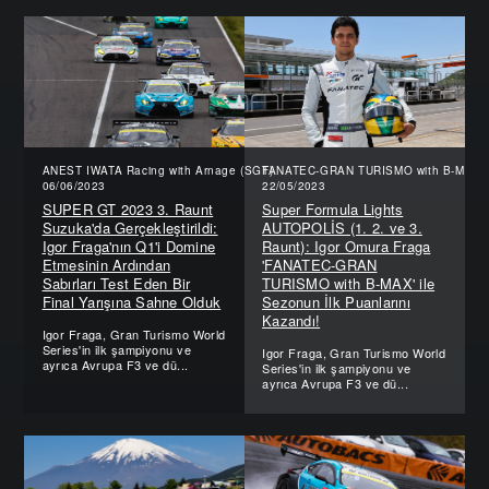
ANEST IWATA Racing with Arnage (SGT)
FANATEC-GRAN TURISMO with B-MAX (
06/06/2023
22/05/2023
SUPER GT 2023 3. Raunt
Super Formula Lights
Suzuka'da Gerçekleştirildi:
AUTOPOLİS (1. 2. ve 3.
Igor Fraga'nın Q1'i Domine
Raunt): Igor Omura Fraga
Etmesinin Ardından
'FANATEC-GRAN
Sabırları Test Eden Bir
TURISMO with B-MAX' ile
Final Yarışına Sahne Olduk
Sezonun İlk Puanlarını
Kazandı!
Igor Fraga, Gran Turismo World
Series'in ilk şampiyonu ve
Igor Fraga, Gran Turismo World
ayrıca Avrupa F3 ve dü...
Series'in ilk şampiyonu ve
ayrıca Avrupa F3 ve dü...