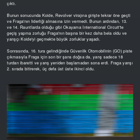
çıktı.
Bunun sonucunda Koide, Revolver virajına girişte tekrar öne geçti
ve Fraga'nın liderliği almasına izin vermedi. Bunun ardından, 13.
ve 14. Rauntlarda olduğu gibi Okayama International Circuit'te
geçiş yapma zorluğu Fraga'nın başına bir kez daha bela oldu ve
yarışçı Koide'yi geçmekte büyük zorluklar yaşadı.
Sonrasında, 16. tura gelindiğinde Güvenlik Otomobilinin (GO) piste
çıkmasıyla Fraga için son bir şans doğsa da, yarış sadece 18
turdan ibaretti ve yarış yeniden başlamadan sona erdi. Fraga yarışı
2. sırada bitirerek, üç defa üst üste ikinci oldu.