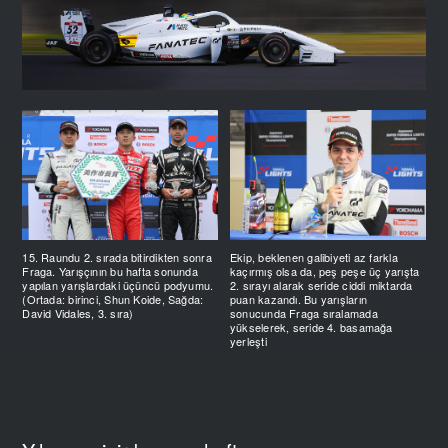
15. Raundu 2. sırada bitirdikten sonra
Ekip, beklenen galibiyeti az farkla
Fraga. Yarışçının bu hafta sonunda
kaçırmış olsa da, peş peşe üç yarışta
yapılan yarışlardaki üçüncü podyumu.
2. sırayı alarak seride ciddi miktarda
(Ortada: birinci, Shun Koide, Sağda:
puan kazandı. Bu yarışların
David Vidales, 3. sıra)
sonucunda Fraga sıralamada
yükselerek, seride 4. basamağa
yerleşti