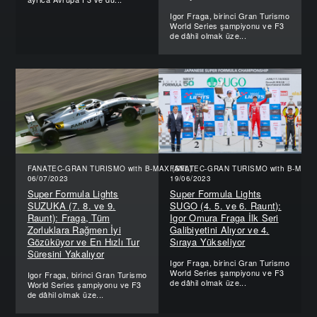
Igor Fraga, birinci Gran Turismo
World Series şampiyonu ve F3
de dâhil olmak üze...
FANATEC-GRAN TURISMO with B-MAX (SFL)
FANATEC-GRAN TURISMO with B-MAX (
06/07/2023
19/06/2023
Super Formula Lights
Super Formula Lights
SUZUKA (7. 8. ve 9.
SUGO (4. 5. ve 6. Raunt):
Raunt): Fraga, Tüm
Igor Omura Fraga İlk Seri
Zorluklara Rağmen İyi
Galibiyetini Alıyor ve 4.
Gözüküyor ve En Hızlı Tur
Sıraya Yükseliyor
Süresini Yakalıyor
Igor Fraga, birinci Gran Turismo
World Series şampiyonu ve F3
Igor Fraga, birinci Gran Turismo
de dâhil olmak üze...
World Series şampiyonu ve F3
de dâhil olmak üze...