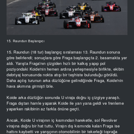
15. Raundun Başlangıcı
15. Raundun (18 tur) başlangıç sıralaması 13. Raundun sonuna
göre belirlendi; sonuçlara göre Fraga başlangıçta 2. basamakta yer
aldı. Yarışta Fraga'nın çizgiden hızlı bir kalkış yapıp pol
poziyondaki Koide'nin hemen ardına yerleşmesiyle birlikte, ekibin
debriyaj konusunda nokta atışı bir teşhiste bulunduğu görüldü.
Daha açılış turunun arka düzlüğüne gelindiğinde Fraga, Koide'nin
hava akımına girmişti bile.
Koide arka düzlüğün sonunda U viraja doğru iç çizgiye yanaştı.
Fraga dıştan hamle yaparak Koide ile yan yana geldi ve frenleme
yaparken rakibinin az farkla önüne geçti.
Ancak, Koide U virajının iç kısmından hareketle, sol Revolver
virajına doğru bir hat tuttu. Virajın dış kısmında kalan Fraga ise
hattını kaybetti ve yarışçının otomobilinin bir tekerleği toprağa