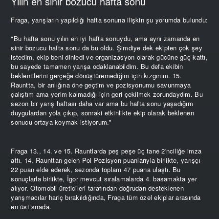
Yılın en sinir bozucu hafta sonu
Fraga, yarışların yapıldığı hafta sonuna ilişkin şu yorumda bulundu:
"Bu hafta sonu yılın en iyi hafta sonuydu, ama aynı zamanda en
sinir bozucu hafta sonu da bu oldu. Şimdiye dek ekipten çok şey
istedim, ekip beni dinledi ve organizasyon olarak gücüne güç kattı,
bu sayede tamamen yarışa odaklanabildim. Bu defa ekibin
beklentilerini gerçeğe dönüştüremediğim için kızgınım. 15.
Rauntta, bir anlığına öne geçtim ve pozisyonumu savunmaya
çalıştım ama yerim kalmadığı için geri çekilmek zorundaydım. Bu
sezon bir yarış haftası daha var ama bu hafta sonu yaşadığım
duygulardan yola çıkıp, sonraki etkinlikte ekip olarak beklenen
sonucu ortaya koymak istiyorum."
Fraga 13., 14. ve 15. Rauntlarda peş peşe üç tane 2'nciliğe imza
attı. 14. Raunttan gelen Pol Pozisyon puanlarıyla birlikte, yarışçı
22 puan elde ederek, sezonda toplam 47 puana ulaştı. Bu
sonuçlarla birlikte, İgor mevcut sıralamalarda 4. basamakta yer
alıyor. Otomobil üreticileri tarafından doğrudan desteklenen
yarışmacılar hariç bırakıldığında, Fraga tüm özel ekiplar arasında
en üst sırada.