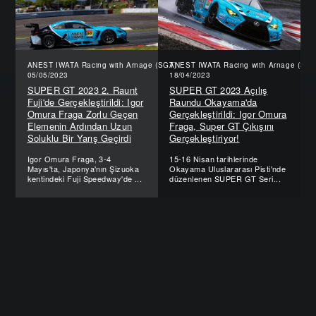
ANEST IWATA Racing with Arnage (SGT)
ANEST IWATA Racing with Arnage (SGT
05/05/2023
18/04/2023
SUPER GT 2023 2. Raunt
SUPER GT 2023 Açılış
Fuji'de Gerçekleştirildi: Igor
Raundu Okayama'da
Omura Fraga Zorlu Geçen
Gerçekleştirildi: Igor Omura
Elemenin Ardından Uzun
Fraga, Super GT Çıkışını
Soluklu Bir Yarış Geçirdi
Gerçekleştiriyor!
Igor Omura Fraga, 3-4
15-16 Nisan tarihlerinde
Mayıs'ta, Japonya'nın Şizuoka
Okayama Uluslararası Pisti'nde
kentindeki Fuji Speedway'de ...
düzenlenen SUPER GT Seri...