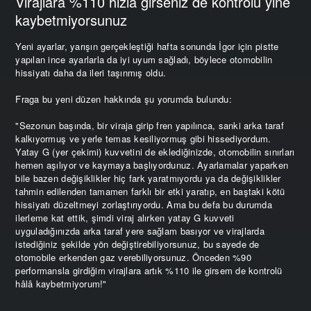
Virajlara %110 hızla girseniz de kontrolü yine
kaybetmiyorsunuz
Yeni ayarlar, yarışın gerçekleştiği hafta sonunda İgor için pistte
yapılan ince ayarlarla da iyi uyum sağladı, böylece otomobilin
hissiyatı daha da ileri taşınmış oldu.
Fraga bu yeni düzen hakkında şu yorumda bulundu:
"Sezonun başında, bir viraja girip fren yapılınca, sanki arka taraf
kalkıyormuş ve yerle temas kesiliyormuş gibi hissediyordum.
Yatay G (yer çekimi) kuvvetini de eklediğinizde, otomobilin sınırları
hemen aşılıyor ve kaymaya başlıyordunuz. Ayarlamalar yaparken
bile bazen değişiklikler hiç fark yaratmıyordu ya da değişiklikler
tahmin edilenden tamamen farklı bir etki yaratıp, en baştaki kötü
hissiyatı düzeltmeyi zorlaştırıyordu. Ama bu defa bu durumda
ilerleme kat ettik, şimdi viraj alırken yatay G kuvveti
uyguladığınızda arka taraf yere sağlam basıyor ve virajlarda
istediğiniz şekilde yön değiştirebiliyorsunuz, bu sayede de
otomobile erkenden gaz verebiliyorsunuz. Önceden %90
performansla girdiğim virajlara artık %110 ile girsem de kontrolü
hâlâ kaybetmiyorum!"