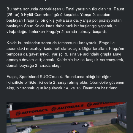
Bu hafta sonunda gerçekleşen 3 Final yarışının ilki olan 13. Raunt
(25 tur) 9 Eylül Cumartesi günü koşuldu. Yarışa 2. sıradan
başlayan Fraga iyi bir çıkış yakalasa da, yarışa pol pozisyondan
başlayan Shun Koide biraz daha hızlı bir başlangıç yaparak, 1.
viraja doğru ilerlerken Fraga'yı 2. sırada tutmayı başardı.
Koide bu noktadan sonra da temposunu koruyarak, Fraga ile
arasındaki mesafeyi kademeli olarak açtı. Diğer taraftan, Fraga'nın
temposu da gayet iyiydi, yarışçı 3. sıra ve ardındaki grupla arayı
açmaya devam etti; ancak, Koide'nin hızına karşılık veremeyerek,
damalı bayrağa 2. sırada ulaştı.
Fraga, Sportsland SUGO'nun 4. Raundunda aldığı bir diğer
ikincilikle birlikte, iki defa 2. sırayı almış oldu. Otomobile güvenen
ekip, bir sonraki gün koşulacak 14. ve 15. Rauntlara hazırlandı.