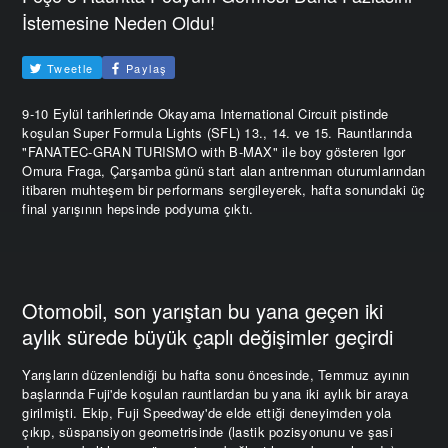
İstemesine Neden Oldu!
Tweetle
Paylaş
9-10 Eylül tarihlerinde Okayama International Circuit pistinde
koşulan Super Formula Lights (SFL) 13., 14. ve 15. Rauntlarında
"FANATEC-GRAN TURISMO with B-MAX" ile boy gösteren Igor
Omura Fraga, Çarşamba günü start alan antrenman oturumlarından
itibaren muhteşem bir performans sergileyerek, hafta sonundaki üç
final yarışının hepsinde podyuma çıktı.
Otomobil, son yarıştan bu yana geçen iki
aylık sürede büyük çaplı değişimler geçirdi
Yarışların düzenlendiği bu hafta sonu öncesinde, Temmuz ayının
başlarında Fuji'de koşulan rauntlardan bu yana iki aylık bir araya
girilmişti. Ekip, Fuji Speedway'de elde ettiği deneyimden yola
çıkıp, süspansiyon geometrisinde (lastik pozisyonunu ve şasi