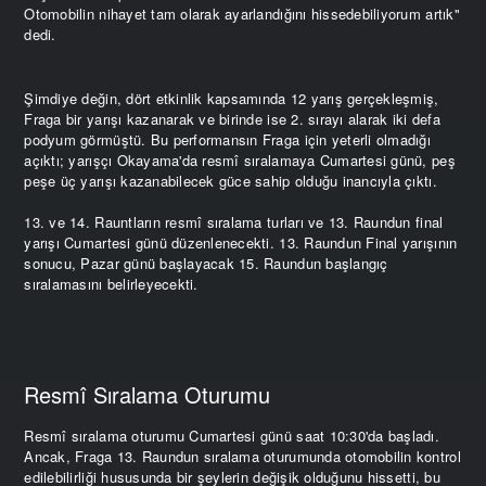
Otomobilin nihayet tam olarak ayarlandığını hissedebiliyorum artık"
dedi.
Şimdiye değin, dört etkinlik kapsamında 12 yarış gerçekleşmiş,
Fraga bir yarışı kazanarak ve birinde ise 2. sırayı alarak iki defa
podyum görmüştü. Bu performansın Fraga için yeterli olmadığı
açıktı; yarışçı Okayama'da resmî sıralamaya Cumartesi günü, peş
peşe üç yarışı kazanabilecek güce sahip olduğu inancıyla çıktı.
13. ve 14. Rauntların resmî sıralama turları ve 13. Raundun final
yarışı Cumartesi günü düzenlenecekti. 13. Raundun Final yarışının
sonucu, Pazar günü başlayacak 15. Raundun başlangıç
sıralamasını belirleyecekti.
Resmî Sıralama Oturumu
Resmî sıralama oturumu Cumartesi günü saat 10:30'da başladı.
Ancak, Fraga 13. Raundun sıralama oturumunda otomobilin kontrol
edilebilirliği hususunda bir şeylerin değişik olduğunu hissetti, bu