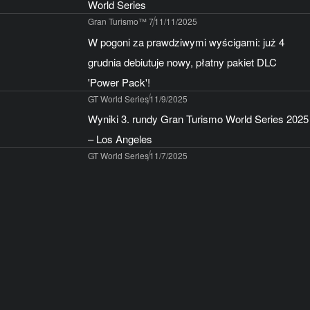
World Series
Gran Turismo™ 7
11/11/2025
W pogoni za prawdziwymi wyścigami: już 4
grudnia debiutuje nowy, płatny pakiet DLC
'Power Pack'!
GT World Series
11/9/2025
Wyniki 3. rundy Gran Turismo World Series 2025
– Los Angeles
GT World Series
11/7/2025
Start Gran Turismo World Series 2025 Exhibition
3 – Manufacturers Cup
GT World Series
10/31/2025
Szukamy ludzi do wspólnego streamowania!
Sprawmy, by 3. runda World Series w Los
Angeles była naprawdę niezapomniana!
GT World Series
10/24/2025
Otrzymaj dwa rzadkie, japońskie samochody