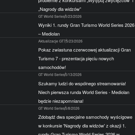
problemie z konkursami „Wytypuj zwycięzców” i
„Nagrody dla widzów”
GT World Series
5/23/2026
Wyniki 1. rundy Gran Turismo World Series 2026
– Mediolan
Aktualizacje GT7
5/23/2026
Pokaz zwiastuna czerwcowej aktualizacji Gran
Turismo 7 - prezentacja pięciu nowych
samochodów!
GT World Series
5/13/2026
Szukamy ludzi do wspólnego streamowania!
Niech pierwsza runda World Series - Mediolan
będzie niezapomniana!
GT World Series
5/8/2026
Zdobądź dwa specjalne samochody wyścigowe
w konkursie 'Nagrody dla widzów' z okazji 1.
rundy Gran Turismo World Series 2026 w