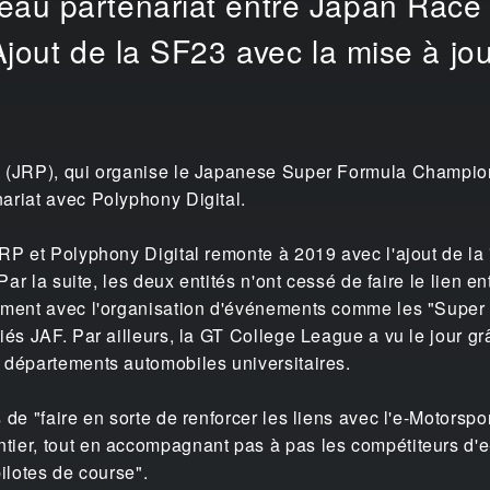
au partenariat entre Japan Race 
jout de la SF23 avec la mise à jour
n (JRP), qui organise le Japanese Super Formula Champio
ariat avec Polyphony Digital.
JRP et Polyphony Digital remonte à 2019 avec l'ajout de l
 Par la suite, les deux entités n'ont cessé de faire le lien e
mment avec l'organisation d'événements comme les "Super F
iés JAF. Par ailleurs, la GT College League a vu le jour g
 départements automobiles universitaires.
 de "faire en sorte de renforcer les liens avec l'e-Motorspo
ier, tout en accompagnant pas à pas les compétiteurs d'e-
ilotes de course".