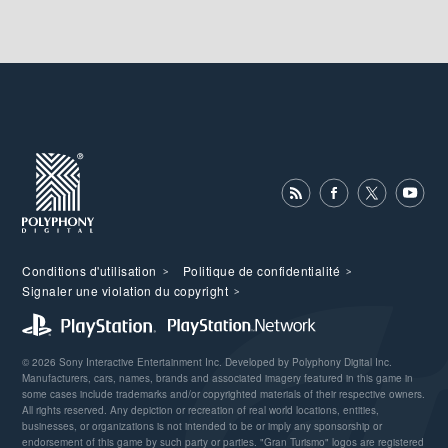
Conditions d'utilisation
Politique de confidentialité
Signaler une violation du copyright
© 2026 Sony Interactive Entertainment Inc. Developed by Polyphony Digital Inc.
Manufacturers, cars, names, brands and associated imagery featured in this game in
some cases include trademarks and/or copyrighted materials of their respective owners.
All rights reserved. Any depiction or recreation of real world locations, entities,
businesses, or organizations is not intended to be or imply any sponsorship or
endorsement of this game by such party or parties. "Gran Turismo" logos are registered