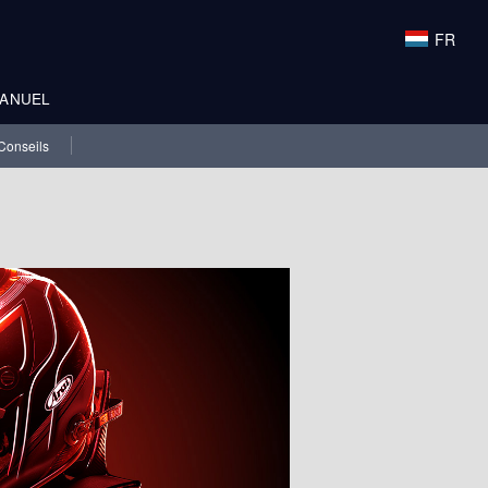
FR
ANUEL
Conseils