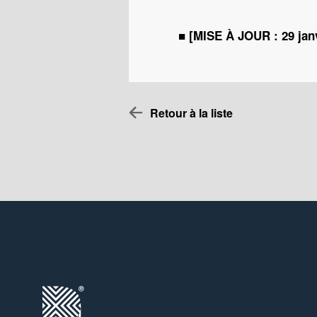
■ [MISE À JOUR : 29 jan
Retour à la liste