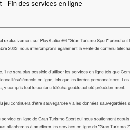
 - Fin des services en ligne
iel exclusivement sur PlayStation®4 "Gran Turismo Sport" prendront fi
re 2023, nous interromprons également la vente de contenu téléchar
e, il ne sera plus possible d'utiliser les services en ligne tels que C
ionnalités/éléments en ligne, tels que les livrées personnalisées. Les
les, y compris tout le contenu téléchargeable acheté précédemment.
 du jeu continuera d'être sauvegardée via les données sauvegardées 
 du service en ligne de Gran Turismo Sport qui nous soutiennent depu
ous attacherons à améliorer les services en ligne de "Gran Turismo 7