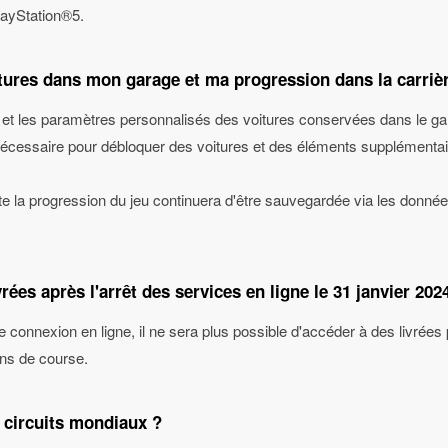
layStation®5.
itures dans mon garage et ma progression dans la carriè
s et les paramètres personnalisés des voitures conservées dans le ga
nécessaire pour débloquer des voitures et des éléments supplémentai
e la progression du jeu continuera d'être sauvegardée via les donné
ées après l'arrêt des services en ligne le 31 janvier 202
connexion en ligne, il ne sera plus possible d'accéder à des livrées
ns de course.
s circuits mondiaux ?