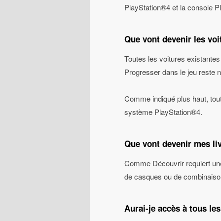
PlayStation®4 et la console P
Que vont devenir les vo
Toutes les voitures existante
Progresser dans le jeu reste 
Comme indiqué plus haut, tout
système PlayStation®4.
Que vont devenir mes livr
Comme Découvrir requiert une 
de casques ou de combinaiso
Aurai-je accès à tous le