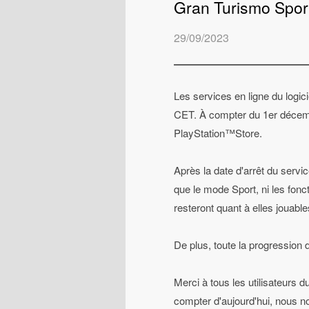
Gran Turismo Sport
29/09/2023
Les services en ligne du logic
CET. À compter du 1er décemb
PlayStation™Store.
Après la date d'arrêt du servic
que le mode Sport, ni les fonct
resteront quant à elles jouab
De plus, toute la progression
Merci à tous les utilisateurs
compter d'aujourd'hui, nous n