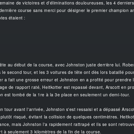
emaine de victoires et d'éliminations douloureuses, les 4 derniers
dernière course sans merci pour désigner le premier champion a
tes étaient :
 tête au début de la course, avec Johnston juste derrière lui. Rob
s le second tour, et les 3 voitures de tête ont dès lors bataillé pou
er a fait une grosse erreur et Johnston en a profité pour prendre 
age de rapport raté, Heitkotter est repassé devant, Arscott en pro
on est tombé de la 1re à la 3e place en seulement un demi-tour.
n tour avant l'arrivée, Johnston s'est ressaisi et a dépassé Arscot
lutôt risqué, évitant la collision de quelques centimètres. Heitko
nce, mais Johnston l'a rapidement rattrapé et ils se sont retrou
t à seulement 3 kilomètres de la fin de la course.