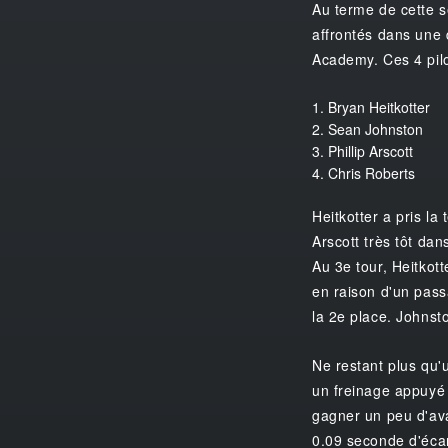
Au terme de cette s
affrontés dans une 
Academy. Ces 4 pilo
1. Bryan Heitkotter
2. Sean Johnston
3. Phillip Arscott
4. Chris Roberts
Heitkotter a pris la
Arscott très tôt dan
Au 3e tour, Heitkott
en raison d'un pass
la 2e place. Johnst
Ne restant plus qu'u
un freinage appuyé p
gagner un peu d'ava
0.09 seconde d'écar