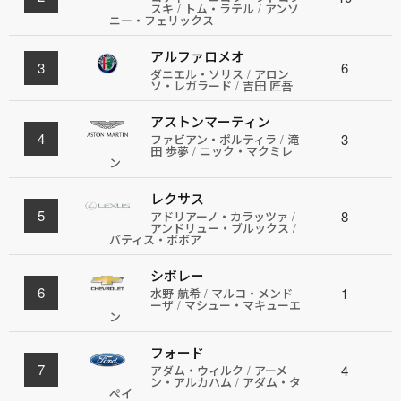
スキ / トム・ラテル / アンソ
ニー・フェリックス
アルファロメオ
3
6
ダニエル・ソリス / アロン
ソ・レガラード / 吉田 匠吾
アストンマーティン
4
3
ファビアン・ポルティラ / 滝
田 歩夢 / ニック・マクミレ
ン
レクサス
5
8
アドリアーノ・カラッツァ /
アンドリュー・ブルックス /
バティス・ボボア
シボレー
6
1
水野 航希 / マルコ・メンド
ーザ / マシュー・マキューエ
ン
フォード
7
4
アダム・ウィルク / アーメ
ン・アルカハム / アダム・タ
ペイ