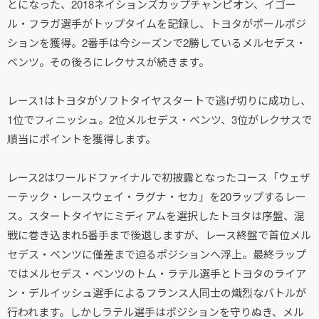
とになった、2018ネイションズカップチャンピオン、イゴー
ル・フラガ選手がトップタイムを記録し、トヨタがポールポジ
ションを獲得。2番手は今シーズンで2勝しているメルセデス・
ベンツ。その後ろにレクサスが続きます。
レース1はトヨタがソフトタイヤスタートで逃げ切りに成功し、
1位でフィニッシュ。2位メルセデス・ベンツ、3位がレクサスで
順当にポイントを獲得します。
レース2はワールドファイナルで初披露となったコース「ウェザ
ーテック・レースウェイ・ラグナ・セカ」を20ラップするレー
ス。スタートタイヤにミディアムを選択したトヨタは序盤、混
戦に巻き込まれ5番手まで後退しますが、レース終盤で首位メル
セデス・ベンツに僅差まで迫るポジションへ浮上。最終ラップ
ではメルセデス・ベンツのトム・ラテル選手とトヨタのライア
ン・デルイッシュ選手によるフランス人同士の熾烈なバトルが
行われます。しかしラテル選手はポジションを守りぬき、メル