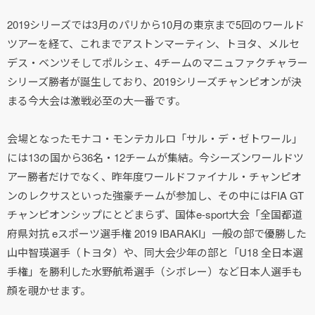
2019シリーズでは3月のパリから10月の東京まで5回のワールド
ツアーを経て、これまでアストンマーティン、トヨタ、メルセ
デス・ベンツそしてポルシェ、4チームのマニュファクチャラー
シリーズ勝者が誕生しており、2019シリーズチャンピオンが決
まる今大会は激戦必至の大一番です。
会場となったモナコ・モンテカルロ「サル・デ・ゼトワール」
には13の国から36名・12チームが集結。今シーズンワールドツ
アー勝者だけでなく、昨年度ワールドファイナル・チャンピオ
ンのレクサスといった強豪チームが参加し、その中にはFIA GT
チャンピオンシップにとどまらず、国体e-sport大会「全国都道
府県対抗 eスポーツ選手権 2019 IBARAKI」一般の部で優勝した
山中智瑛選手（トヨタ）や、同大会少年の部と「U18 全日本選
手権」を勝利した水野航希選手（シボレー）など日本人選手も
顔を覗かせます。