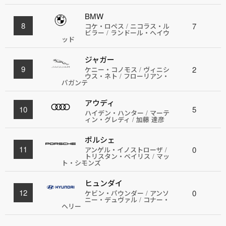
BMW
8
7
コケ・ロペス / ニコラス・ル
ビラー / ランドール・ヘイウ
ッド
ジャガー
9
2
ケニー・コノモス / ヴィニシ
ウス・ネト / フローリアン・
パガンテ
アウディ
10
5
ハイデン・ハンター / マーテ
ィン・グレディ / 加藤 達彦
ポルシェ
11
0
アンゲル・イノストローザ /
トリスタン・ベイリス / マッ
ト・シモンズ
ヒュンダイ
12
0
ケビン・パウンダー / アンソ
ニー・デュヴァル / コナー・
ヘリー