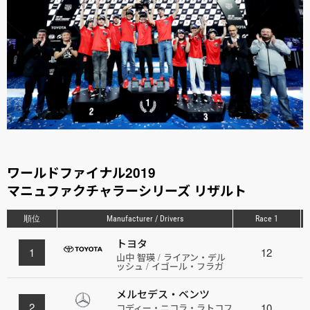
ワールドファイナル2019
マニュファクチャラーシリーズ リザルト
順位
Manufacturer / Drivers
Race 1
トヨタ
1
12
山中 智瑛 / ライアン・デル
ッシュ / イゴール・フラガ
メルセデス・ベンツ
2
10
コディー・ニコラ・ラトコフ