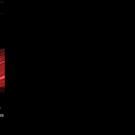
d
ss
-
es