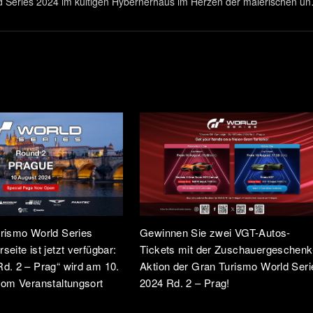
 Series 2024 im kultigen Hybernerhaus im Herzen der malerischen un
Stadt Prag in Tschechien abgehalten. Nach einem spannenden Abschlu
urers Cup“-Rennens am selben Tag richteten ...
urismo World Series
Gewinnen Sie zwei VGT-Autos-
eite ist jetzt verfügbar:
Tickets mit der Zuschauergeschenk
d. 2 – Prag“ wird am 10.
Aktion der Gran Turismo World Seri
vom Veranstaltungsort
2024 Rd. 2 – Prag!