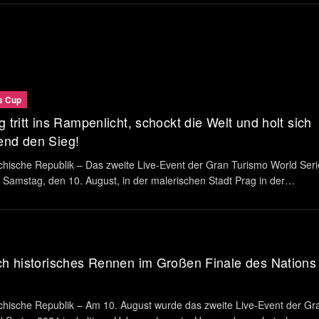
s Cup
g tritt ins Rampenlicht, schockt die Welt und holt sich
end den Sieg!
hische Republik – Das zweite Live-Event der Gran Turismo World Seri
Samstag, den 10. August, in der malerischen Stadt Prag in der
 Republik statt. Fahrer von 12 der weltbesten Hersteller, darunter die
rtner Toyota, Genesis und Mazda, trafen sich ...
ch historisches Rennen im Großen Finale des Nations
hische Republik – Am 10. August wurde das zweite Live-Event der Gr