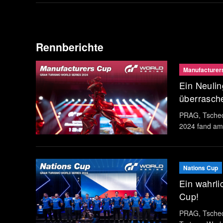
Rennberichte
Manufacturer
Ein Neulin
überrasch
PRAG, Tschec
2024 fand am 
Tschechischen
offiziellen Pa
Nations Cup
Ein wahrli
Cup!
PRAG, Tschec