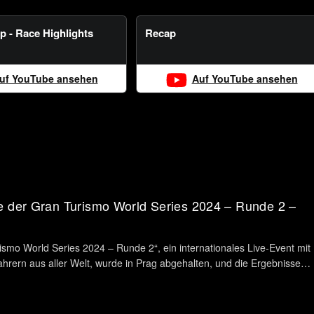
p - Race Highlights
Recap
uf YouTube ansehen
Auf YouTube ansehen
e der Gran Turismo World Series 2024 – Runde 2 –
ismo World Series 2024 – Runde 2“, ein internationales Live-Event mit
hrern aus aller Welt, wurde in Prag abgehalten, und die Ergebnisse
wurden jetzt bestätigt. Bitte klicken Sie für mehr Details auf „Gesamten Text lesen“.