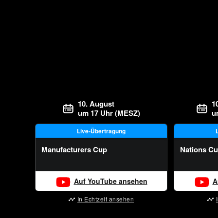
10. August
1
um 17 Uhr (MESZ)
u
Live-Übertragung
Manufacturers Cup
Nations C
Auf YouTube ansehen
A
In Echtzeit ansehen