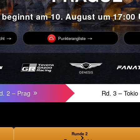
 beginnt am 10. August um 17:00
cht
Punkterangliste
d. 2 – Prag
Rd. 3 – Tokio
Runde 2