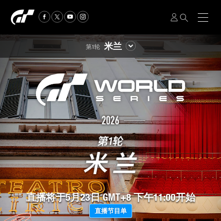
米兰
第1轮
直播将于
5月23日 GMT+8 下午11:00
开始
直播节目单