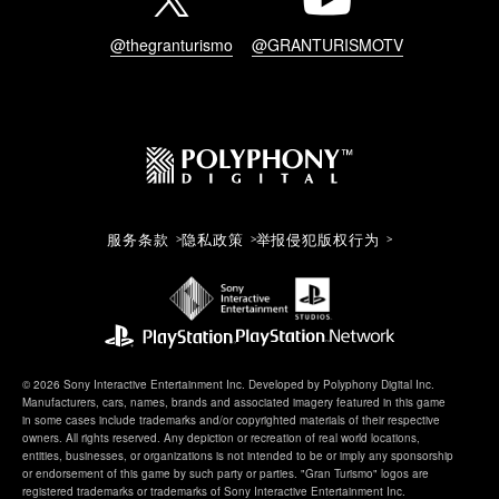
@thegranturismo
@GRANTURISMOTV
服务条款
隐私政策
举报侵犯版权行为
© 2026 Sony Interactive Entertainment Inc. Developed by Polyphony Digital Inc.
Manufacturers, cars, names, brands and associated imagery featured in this game
in some cases include trademarks and/or copyrighted materials of their respective
owners. All rights reserved. Any depiction or recreation of real world locations,
entities, businesses, or organizations is not intended to be or imply any sponsorship
or endorsement of this game by such party or parties. "Gran Turismo" logos are
registered trademarks or trademarks of Sony Interactive Entertainment Inc.