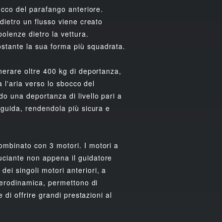
bocco del parafango anteriore.
 dietro un flusso viene creato
olenze dietro la vettura.
ostante la sua forma più squadrata.
enerare oltre 400 kg di deportanza,
a l'aria verso lo sbocco del
do una deportanza di livello pari a
 guida, rendendola più sicura e
ombinato con 3 motori. I motori a
uciante non appena il guidatore
ei singoli motori anteriori, a
 aerodinamica, permettono di
 di offrire grandi prestazioni al