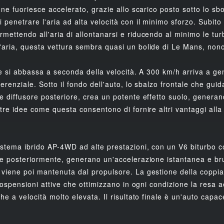
e ne fuoriesce accelerato, grazie allo scarico posto sotto lo s
 penetrare l'aria ad alta velocità con il minimo sforzo. Subito
mettendo all'aria di allontanarsi e riducendo al minimo le turb
'aria, questa vettura sembra quasi un bolide di Le Mans, non
a e si abbassa a seconda della velocità. A 300 km/h arriva a g
ferenziale. Sotto il fondo dell'auto, lo sbalzo frontale che guid
e diffusore posteriore, crea un potente effetto suolo, generan
ltre idee come questa consentono di fornire altri vantaggi alla
istema ibrido AP-4WD ad alte prestazioni, con un V6 biturbo c
e e posteriormente, generano un'accelerazione istantanea e br
viene poi mantenuta dal propulsore. La gestione della coppia d
i sospensioni attive che ottimizzano in ogni condizione la resa
he a velocità molto elevata. Il risultato finale è un'auto capace