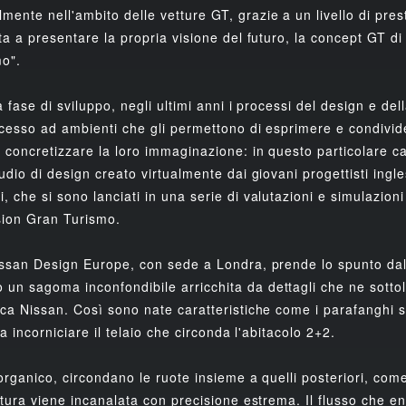
ente nell'ambito delle vetture GT, grazie a un livello di pres
nta a presentare la propria visione del futuro, la concept GT 
o".
a fase di sviluppo, negli ultimi anni i processi del design e d
ccesso ad ambienti che gli permettono di esprimere e condivid
 concretizzare la loro immaginazione: in questo particolare c
tudio di design creato virtualmente dai giovani progettisti ing
 che si sono lanciati in una serie di valutazioni e simulazioni
ision Gran Turismo.
issan Design Europe, con sede a Londra, prende lo spunto dall
un sagoma inconfondibile arricchita da dettagli che ne sottol
ca Nissan. Così sono nate caratteristiche come i parafanghi sit
 a incorniciare il telaio che circonda l'abitacolo 2+2.
o organico, circondano le ruote insieme a quelli posteriori, co
ettura viene incanalata con precisione estrema. Il flusso che e