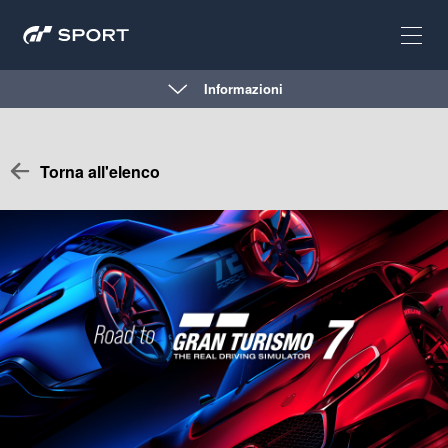
Informazioni
Torna all'elenco