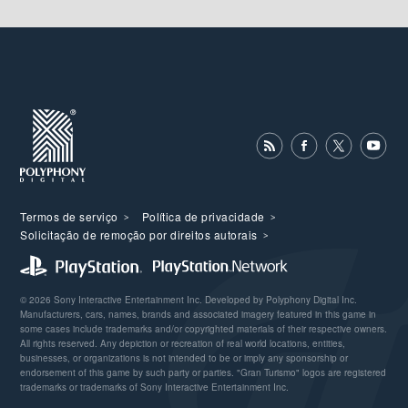
Termos de serviço
Política de privacidade
Solicitação de remoção por direitos autorais
© 2026 Sony Interactive Entertainment Inc. Developed by Polyphony Digital Inc.
Manufacturers, cars, names, brands and associated imagery featured in this game in
some cases include trademarks and/or copyrighted materials of their respective owners.
All rights reserved. Any depiction or recreation of real world locations, entities,
businesses, or organizations is not intended to be or imply any sponsorship or
endorsement of this game by such party or parties. "Gran Turismo" logos are registered
trademarks or trademarks of Sony Interactive Entertainment Inc.