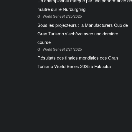
Un championnat marqué par une performance de
maître sur le Nürburgring
GT World Series
12/25/2025
Sous les projecteurs : la Manufacturers Cup de
Gran Turismo s'achève avec une dernière
course
GT World Series
12/21/2025
Résultats des finales mondiales des Gran
Turismo World Series 2025 à Fukuoka
GT World Series
12/20/2025
Annonce des Gran Turismo World Series 2026 !
Quatre événements en direct, à commencer par
Abu Dhabi en mars
GT World Series
12/15/2025
To all World Finals – Fukuoka ticket holders
Gran Turismo™ 7
12/12/2025
Jouez à Gran Turismo entre le 15 décembre