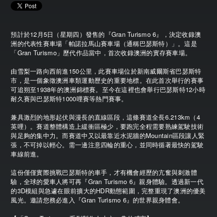
預計於12月5日（星期四）發售的『Gran Turismo 6』，決定收錄澳
洲的代表性賽車場「帕諾拉馬山賽車場（通稱巴瑟斯特）」。這是
「Gran Turismo」歷代作品當中，首次收錄澳洲的實存賽車場。
由雪梨一路向西前進150公里，此賽車場位於新南威爾斯省巴瑟斯特
市，是一個象徵澳洲車類運動歷史的重要地標。在此首次舉行的賽事
可追朔至1938年的澳洲錦標賽。至今在這裡也會舉行巴瑟斯特12小時
耐久賽與巴瑟斯特1000哩賽等熱門賽事。
兼具激烈的地形起伏與漫長的直線區段，這條賽道全長6.213km（4
英哩）。賽道整體構造上緩衝區極少，要跑完全程需要熟練駕駛技術
與足夠的集中力。而賽道中又以最靠近水泥牆的Mountain區段讓人緊
張，不可掉以輕心。需一邊注意四輪的重心，並同時循著最快的駕駛
車線前進。
這份僅僅實際挑戰巴瑟斯特的車手，才有機會經歷的亢奮與刺激體
驗，全球的愛車人將可再『Gran Turismo 6』親身體驗。透過新一代
的3D模組與急遽在眼前擴大的HDR動態範圍，完整重現了澳洲的優美
風光。邀請您務必進入『Gran Turismo 6』的世界親身體會。