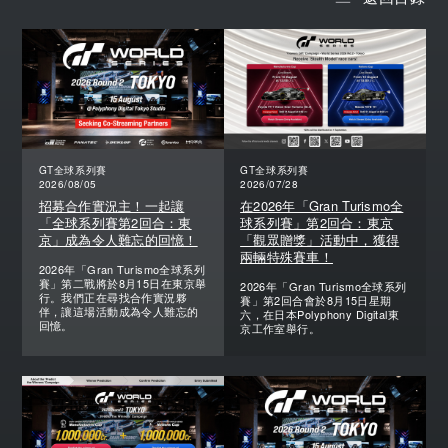
GT全球系列賽
GT全球系列賽
2026/08/05
2026/07/28
招募合作實況主！一起讓
在2026年「Gran Turismo全
「全球系列賽第2回合：東
球系列賽」第2回合：東京
京」成為令人難忘的回憶！
「觀眾贈獎」活動中，獲得
兩輛特殊賽車！
2026年「Gran Turismo全球系列
賽」第二戰將於8月15日在東京舉
2026年「Gran Turismo全球系列
行。我們正在尋找合作實況夥
賽」第2回合會於8月15日星期
伴，讓這場活動成為令人難忘的
六，在日本Polyphony Digital東
回憶。
京工作室舉行。