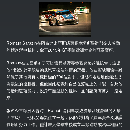
Romain Sarazin在阿布達比亞斯碼頭賽車場所舉辦那令人感動
的競速營中勝利，拿下2015年GT學院歐洲大會的冠軍寶座。
Romain在法國參加了可以獲得越野賽參戰資格的選拔會，這是
他開始對於車類運動及汽車投注熱情的契機。他在駕駛測驗中雖
然贏了其他擁有同樣目標的700位對手，但很不走運地他無法成
為最後的優勝者。但他因此察覺到自己在駕駛上的才能，自此他
便活用這項能力，投身車類運動的世界，並付諸所有努力一路走
來。
報名今年歐洲大會時，Romain是個專攻經濟學及經營學的大學
四年級生。他和父母親住在一起，休假時則為了買車資金及維護
費用而努力工作。他計畫大學畢業後成立車類運動或汽車相關的