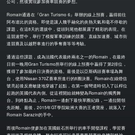
公司，然後實現參加賽車競賽的夢想。
Romain通過在『Gran Turismo 6』舉辦的線上預賽，贏得前往
阿布達比的資格。即使是讓人幾乎融化的炎熱天氣和毫不停歇的
課題，在這8天的選拔中，從頭到尾他都展露了精彩的表現。在
這競速營中，舉行了模擬軍事訓練的競賽、直線加速賽、城市街
道競賽及以越野車進行的爭奪賽等等考驗。
通過這些課題，成為法國代表最終兩名之一的Romain，在最終
日前一晚用Gran Turismo所舉行的線上預賽中贏得了第2排位，
獲得了參加最終日決賽的資格。最後是以亞斯碼頭賽車場為舞
台，使用Nissan 370Z賽車所進行的8圈決賽。Romain在綠燈信
號亮起後反應敏捷地穿越了起點，在第一個彎道時切入了以桿位
起跑的英國代表內側。從這裡開始就轉變為Romain的獨秀舞
台。到終點為止，Romain一邊創下最快單圈紀錄，一邊拉開領
先距離。最後，2015年GT學院歐洲大賽的王者寶座，就落入了
Romain Sarazin的手中。
而後Romain便參加在英國銀石所舉行的車手開發課程，學習賽
車技術及鍛鍊身體，努力打造可以承受專業競賽的身體與精神