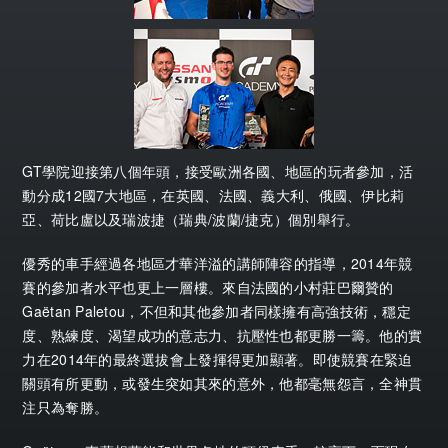
GT學院迎接第八個年頭，接受歐洲各國、地區的玩者參加，活
動分成12國7大地區，在英國、法國、義大利、俄國、伊比莉
亞、荷比盧以及瑞波捷（瑞典/波蘭/捷克）個別舉行。
優秀的車手經過各地區才華洋溢的講師陣容的指導，2014年競
賽的參加者水平也更上一層樓。來自法國的小村莊巴爾贊的
Gaëtan Paletou，不但和其他參加者同樣擁有高強技術，穩定
度、熟練度、渴望成功的意志力、抗壓性也都更勝一籌。他的實
力在2014年的最終選拔會上發揮得更加顯著。即使競賽在緊迫
關頭有所更動，或發生突如其來的意外，他都毫無怨言，全神貫
注只為奪勝。