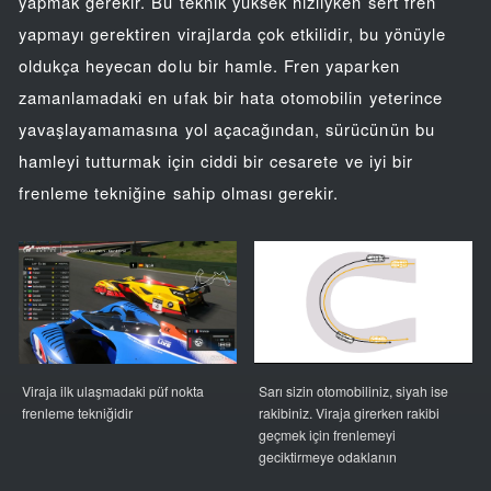
yapmak gerekir. Bu teknik yüksek hızlıyken sert fren
yapmayı gerektiren virajlarda çok etkilidir, bu yönüyle
oldukça heyecan dolu bir hamle. Fren yaparken
zamanlamadaki en ufak bir hata otomobilin yeterince
yavaşlayamamasına yol açacağından, sürücünün bu
hamleyi tutturmak için ciddi bir cesarete ve iyi bir
frenleme tekniğine sahip olması gerekir.
Viraja ilk ulaşmadaki püf nokta
Sarı sizin otomobiliniz, siyah ise
frenleme tekniğidir
rakibiniz. Viraja girerken rakibi
geçmek için frenlemeyi
geciktirmeye odaklanın