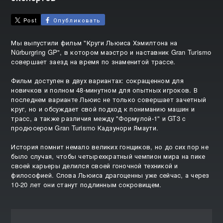
Post
Опубликовать
Мы выпустили фильм "Круги Льюиса Хэмилтона на
Nürburgring GP", в котором маэстро и наставник Gran Turismo
совершает заезд на время по знаменитой трассе.
Фильм доступен в двух вариантах: сокращенном для
новичков и полном 48-минутном для опытных игроков. В
последнем варианте Льюис не только совершает зачетный
круг, но и обсуждает свой подход к пониманию машин и
трасс, а также различия между "Формулой-1" и GT3 c
продюсером Gran Turismo Кадзунори Ямаути.
История помнит немало великих гонщиков, но до сих пор не
было случая, чтобы четырехкратный чемпион мира на пике
своей карьеры делился своей гоночной техникой и
философией. Слова Льюиса драгоценны уже сейчас, а через
10-20 лет они станут подлинным сокровищем.