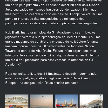
concorrentes que tiveram oportunidade de sentar-se ao volante de
um carro pela primeira vez. O desafio decorreu com dois Nissan
Juke equipados com pneus traseiros de ‘derrapagem fácil’ que
lhes permitiu colocarem o carro em deslize. O objetivo era ter uma
primeira impressão das capacidades de condução dos
participantes antes da sua entrada em pista nos dias seguintes.
Rob Barff, instrutor principal da GT Academy, disse:
“Hoje, os
jogadores tiveram a sua apresentação ao Médio Oriente. Foi uma
grande mudança de cenário e a chegada de helicóptero foi uma
imagem incrível, com os 56 participantes no topo das Nation
Towers no centro de Abu Dhabi. Foi um início espantoso, mas
infelizmente vamos ter de eliminar alguns deles amanhã. Temos
um dia difícil preparado para este verdadeiro arranque da GT
Academy.”
Para consultar a lista dos 56 finalistas e descobrir quem ainda
está na competição, visita a página especial "Race Camp
Europeu" na secção Links Relacionados em baixo.