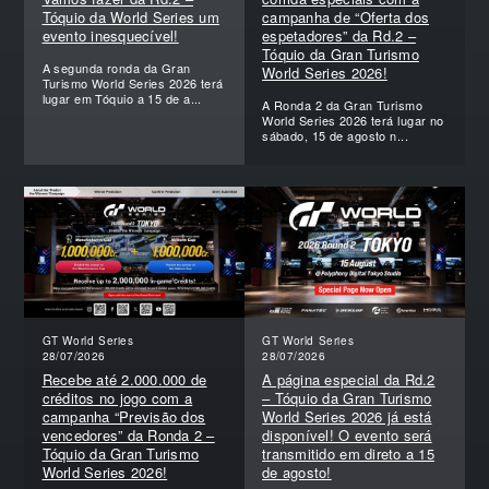
Tóquio da World Series um
campanha de “Oferta dos
evento inesquecível!
espetadores” da Rd.2 –
Tóquio da Gran Turismo
A segunda ronda da Gran
World Series 2026!
Turismo World Series 2026 terá
lugar em Tóquio a 15 de a...
A Ronda 2 da Gran Turismo
World Series 2026 terá lugar no
sábado, 15 de agosto n...
GT World Series
GT World Series
28/07/2026
28/07/2026
Recebe até 2.000.000 de
A página especial da Rd.2
créditos no jogo com a
– Tóquio da Gran Turismo
campanha “Previsão dos
World Series 2026 já está
vencedores” da Ronda 2 –
disponível! O evento será
Tóquio da Gran Turismo
transmitido em direto a 15
World Series 2026!
de agosto!