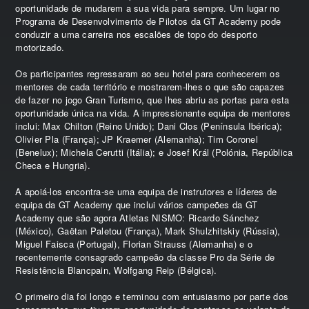
oportunidade de mudarem a sua vida para sempre. Um lugar no
Programa de Desenvolvimento de Pilotos da GT Academy pode
conduzir a uma carreira nos escalões de topo do desporto
motorizado.
Os participantes regressaram ao seu hotel para conhecerem os
mentores de cada território e mostrarem-lhes o que são capazes
de fazer no jogo Gran Turismo, que lhes abriu as portas para esta
oportunidade única na vida. A impressionante equipa de mentores
inclui: Max Chilton (Reino Unido); Dani Clos (Península Ibérica);
Olivier Pla (França); JP Kraemer (Alemanha); Tim Coronel
(Benelux); Michela Cerutti (Itália); e Josef Král (Polónia, República
Checa e Hungria).
A apoiá-los encontra-se uma equipa de instrutores e líderes de
equipa da GT Academy que inclui vários campeões da GT
Academy que são agora Atletas NISMO: Ricardo Sánchez
(México), Gaëtan Paletou (França), Mark Shulzhitskiy (Rússia),
Miguel Faisca (Portugal), Florian Strauss (Alemanha) e o
recentemente consagrado campeão da classe Pro da Série de
Resistência Blancpain, Wolfgang Reip (Bélgica).
O primeiro dia foi longo e terminou com entusiasmo por parte dos