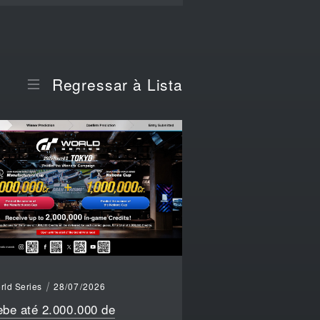
Regressar à Lista
rld Series
28/07/2026
be até 2.000.000 de