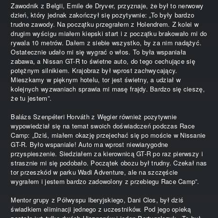
Zawodnik z Belgii, Emile de Dryver, przyznaje, że był to nerwowy
dzień, który jednak zakończył się pozytywnie: „To były bardzo
trudne zawody. Na początku przegrałem z Holendrem. Z kolei w
drugim wyścigu miałem kiepski start i z początku brakowało mi do
rywala 10 metrów. Dałem z siebie wszystko, by za nim nadążyć.
Ostatecznie udało mi się wygrać o włos. To była wspaniała
zabawa, a Nissan GT-R to świetne auto, do tego cechujące się
potężnym silnikiem. Krajobraz był wprost zachwycający.
Mieszkamy w pięknym hotelu, tor jest świetny, a udział w
kolejnych wyzwaniach sprawia mi masę frajdy. Bardzo się cieszę,
że tu jestem”.
Balázs Szenpéteri Horváth z Węgier również pozytywnie
wypowiedział się na temat swoich doświadczeń podczas Race
Camp: „Dziś, miałem okazję przejechać się po moście w Nissanie
GT-R. Było wspaniale! Auto ma wprost niewiarygodne
przyspieszenie. Siedziałem za kierownicą GT-R po raz pierwszy i
strasznie mi się podobało. Początek obozu był trudny. Czekał nas
tor przeszkód w parku Wadi Adventure, ale na szczęście
wygrałem i jestem bardzo zadowolony z przebiegu Race Camp”.
Mentor grupy z Półwyspu Iberyjskiego, Dani Clos, był dziś
świadkiem eliminacji jednego z uczestników. Pod jego opieką