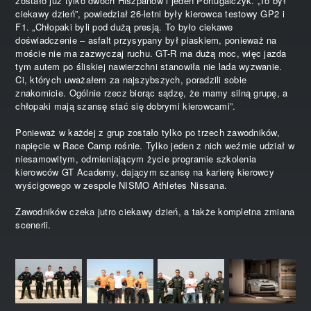
zostało już tylko dwóch Hiszpanów i jeden Portugalczyk. „To był
ciekawy dzień”, powiedział 26-letni były kierowca testowy GP2 i
F1. „Chłopaki byli pod dużą presją. To było ciekawe
doświadczenie – asfalt przysypany był piaskiem, ponieważ na
moście nie ma zazwyczaj ruchu. GT-R ma dużą moc, więc jazda
tym autem po śliskiej nawierzchni stanowiła nie lada wyzwanie.
Ci, których uważałem za najszybszych, poradzili sobie
znakomicie. Ogólnie rzecz biorąc sądzę, że mamy silną grupę, a
chłopaki mają szansę stać się dobrymi kierowcami”.
Ponieważ w każdej z grup zostało tylko po trzech zawodników,
napięcie w Race Camp rośnie. Tylko jeden z nich weźmie udział w
niesamowitym, odmieniającym życie programie szkolenia
kierowców GT Academy, dającym szansę na karierę kierowcy
wyścigowego w zespole NISMO Athletes Nissana.
Zawodników czeka jutro ciekawy dzień, a także kompletna zmiana
scenerii.