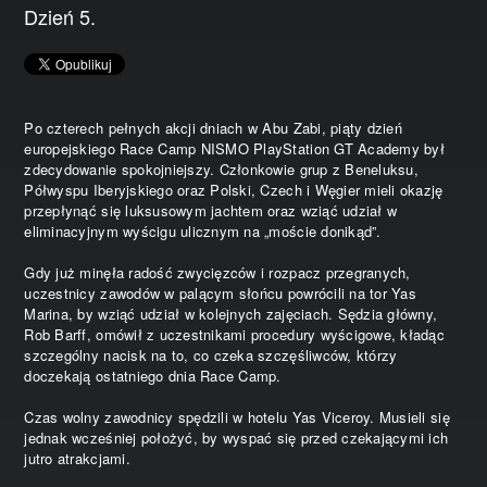
Dzień 5.
Po czterech pełnych akcji dniach w Abu Zabi, piąty dzień
europejskiego Race Camp NISMO PlayStation GT Academy był
zdecydowanie spokojniejszy. Członkowie grup z Beneluksu,
Półwyspu Iberyjskiego oraz Polski, Czech i Węgier mieli okazję
przepłynąć się luksusowym jachtem oraz wziąć udział w
eliminacyjnym wyścigu ulicznym na „moście donikąd”.
Gdy już minęła radość zwycięzców i rozpacz przegranych,
uczestnicy zawodów w palącym słońcu powrócili na tor Yas
Marina, by wziąć udział w kolejnych zajęciach. Sędzia główny,
Rob Barff, omówił z uczestnikami procedury wyścigowe, kładąc
szczególny nacisk na to, co czeka szczęśliwców, którzy
doczekają ostatniego dnia Race Camp.
Czas wolny zawodnicy spędzili w hotelu Yas Viceroy. Musieli się
jednak wcześniej położyć, by wyspać się przed czekającymi ich
jutro atrakcjami.