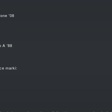
ne '08
A '88
e marki: