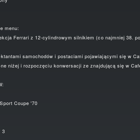
e menu:
 Ferrari z 12-cylindrowym silnikiem (co najmniej 38. po
antami samochodów i postaciami pojawiającymi się w Caf
 niżej i rozpoczęciu konwersacji ze znajdującą się w Caf
W:
port Coupe '70
 3