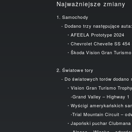
Najważniejsze zmiany
1. Samochody
- Dodano trzy następujące auta
・AFEELA Prototype 2024
・Chevrolet Chevelle SS 454 Sp
・Škoda Vision Gran Turismo
2. Światowe tory
- Do światowych torów dodano 
・Vision Gran Turismo Troph
-Grand Valley – Highway 1
・Wyścigi amerykańskich samo
-Trial Mountain Circuit – od
・Japoński puchar Clubmana 
-Alsace – Wioska – odwróc