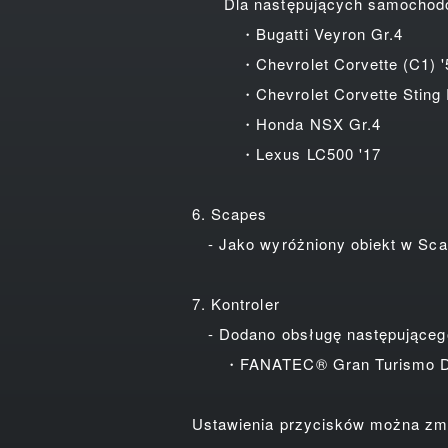
Dla następujących samochodów d
・Bugatti Veyron Gr.4
・Chevrolet Corvette (C1) '
・Chevrolet Corvette Sting Ra
・Honda NSX Gr.4
・Lexus LC500 '17
6. Scapes
- Jako wyróżniony obiekt w Sca
7. Kontroler
- Dodano obsługę następującego
・FANATEC® Gran Turismo D
Ustawienia przycisków można zmi