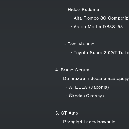
- Hideo Kodama
・Alfa Romeo 8C Competizio
・Aston Martin DB3S '53
- Tom Matano
・Toyota Supra 3.0GT Turbo 
4. Brand Central
- Do muzeum dodano następując
・AFEELA (Japonia)
・Škoda (Czechy)
5. GT Auto
- Przegląd i serwisowanie