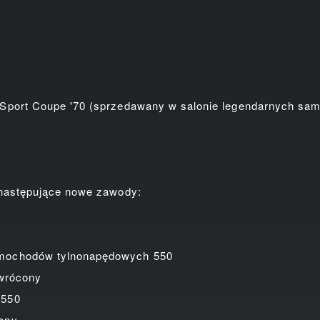
:
ort Coupe '70 (sprzedawany w salonie legendarnych sa
następujące nowe zawody:
y
chodów tylnonapędowych 550
wrócony
550
ony