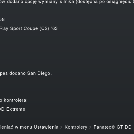
odano opcję wymiany silnika (dostępna po osiągnięciu 5
58
y Sport Coupe (C2) '63
pes dodano San Diego.
 kontrolera:
D Extreme
eniać w menu Ustawienia > Kontrolery > Fanatec® GT DD 