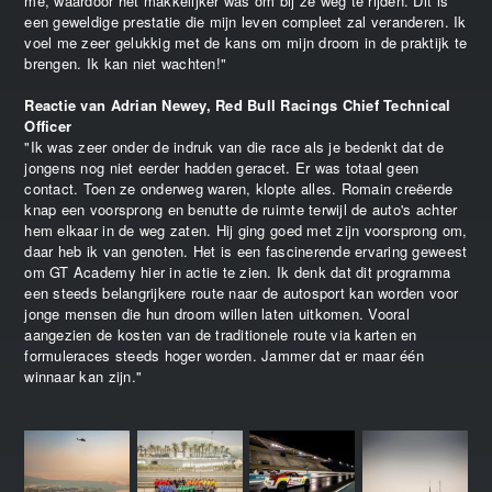
me, waardoor het makkelijker was om bij ze weg te rijden. Dit is
een geweldige prestatie die mijn leven compleet zal veranderen. Ik
voel me zeer gelukkig met de kans om mijn droom in de praktijk te
brengen. Ik kan niet wachten!"
Reactie van Adrian Newey, Red Bull Racings Chief Technical
Officer
"Ik was zeer onder de indruk van die race als je bedenkt dat de
jongens nog niet eerder hadden geracet. Er was totaal geen
contact. Toen ze onderweg waren, klopte alles. Romain creëerde
knap een voorsprong en benutte de ruimte terwijl de auto's achter
hem elkaar in de weg zaten. Hij ging goed met zijn voorsprong om,
daar heb ik van genoten. Het is een fascinerende ervaring geweest
om GT Academy hier in actie te zien. Ik denk dat dit programma
een steeds belangrijkere route naar de autosport kan worden voor
jonge mensen die hun droom willen laten uitkomen. Vooral
aangezien de kosten van de traditionele route via karten en
formuleraces steeds hoger worden. Jammer dat er maar één
winnaar kan zijn."