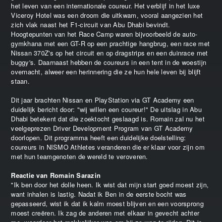
het leven van een internationale coureur. Het verblijf in het luxe
Viceroy Hotel was een droom die uitkwam, vooral aangezien het
zich vlak naast het F1-circuit van Abu Dhabi bevindt.
Hoogtepunten van het Race Camp waren bijvoorbeeld de auto-
gymkhana met een GT-R op een prachtige hangbrug, een race met
Nissan 370Z's op het circuit en op dragstrips en een duinrace met
buggy's. Daarnaast hebben de coureurs in een tent in de woestijn
overnacht, alweer een herinnering die ze hun hele leven bij blijft
staan.
Dit jaar brachten Nissan en PlayStation via GT Academy een
duidelijk bericht door: "wij willen een coureur!" De uitslag in Abu
Dhabi betekent dat die zoektocht geslaagd is. Romain zal nu het
veelgeprezen Driver Development Program van GT Academy
doorlopen. Dit programma heeft een duidelijke doelstelling:
coureurs in NISMO Athletes veranderen die er klaar voor zijn om
met hun teamgenoten de wereld te veroveren.
Reactie van Romain Sarazin
"Ik ben door het dolle heen. Ik wist dat mijn start goed moest zijn,
want inhalen is lastig. Nadat ik Ben in de eerste bocht was
gepasseerd, wist ik dat ik kalm moest blijven en een voorsprong
moest creëren. Ik zag de anderen met elkaar in gevecht achter