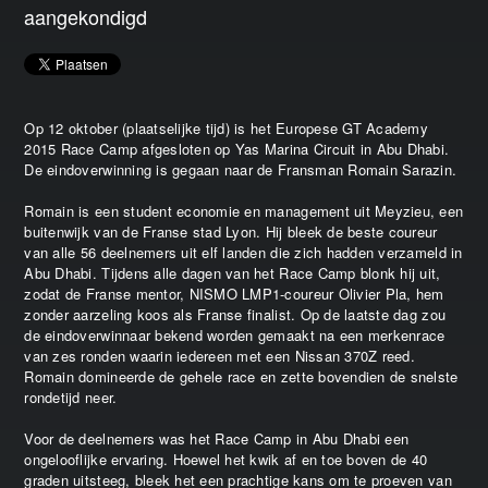
aangekondigd
Op 12 oktober (plaatselijke tijd) is het Europese GT Academy
2015 Race Camp afgesloten op Yas Marina Circuit in Abu Dhabi.
De eindoverwinning is gegaan naar de Fransman Romain Sarazin.
Romain is een student economie en management uit Meyzieu, een
buitenwijk van de Franse stad Lyon. Hij bleek de beste coureur
van alle 56 deelnemers uit elf landen die zich hadden verzameld in
Abu Dhabi. Tijdens alle dagen van het Race Camp blonk hij uit,
zodat de Franse mentor, NISMO LMP1-coureur Olivier Pla, hem
zonder aarzeling koos als Franse finalist. Op de laatste dag zou
de eindoverwinnaar bekend worden gemaakt na een merkenrace
van zes ronden waarin iedereen met een Nissan 370Z reed.
Romain domineerde de gehele race en zette bovendien de snelste
rondetijd neer.
Voor de deelnemers was het Race Camp in Abu Dhabi een
ongelooflijke ervaring. Hoewel het kwik af en toe boven de 40
graden uitsteeg, bleek het een prachtige kans om te proeven van