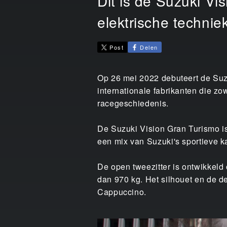
Dit is de Suzuki V
elektrische techniek
Post
Delen
Op 26 mei 2022 debuteert de Suz
internationale fabrikanten die z
racegeschiedenis.
De Suzuki Vision Gran Turismo is
een mix van Suzuki's sportieve k
De open tweezitter is ontwikkeld
dan 970 kg. Het silhouet en de d
Cappuccino.