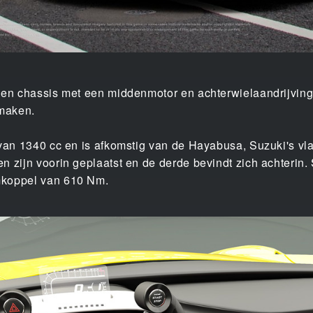
 een chassis met een middenmotor en achterwielaandrijvin
 maken.
 van 1340 cc en is afkomstig van de Hayabusa, Suzuki's v
n zijn voorin geplaatst en de derde bevindt zich achteri
mkoppel van 610 Nm.