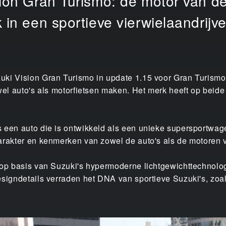
ision Gran Turismo: de motor van 
 in een sportieve vierwielaandrijve
uki Vision Gran Turismo in update 1.15 voor Gran Turismo
owel auto's als motorfietsen maken. Het merk heeft op beid
 een auto die is ontwikkeld als een unieke supersportwage
arakter en kenmerken van zowel de auto's als de motoren 
 op basis van Suzuki's hypermoderne lichtgewichttechnolog
esigndetails verraden het DNA van sportieve Suzuki's, zoal