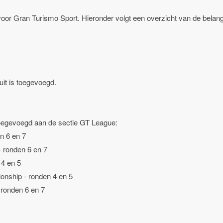
voor Gran Turismo Sport. Hieronder volgt een overzicht van de belangr
t is toegevoegd.
oegevoegd aan de sectie GT League:
 6 en 7
ronden 6 en 7
4 en 5
hip - ronden 4 en 5
onden 6 en 7