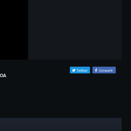
Twittear
Compartir
MOA