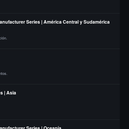
Manufacturer Series | América Central y Sudamérica
ción.
ntos.
s | Asia
anufacturer Series | Oceanía