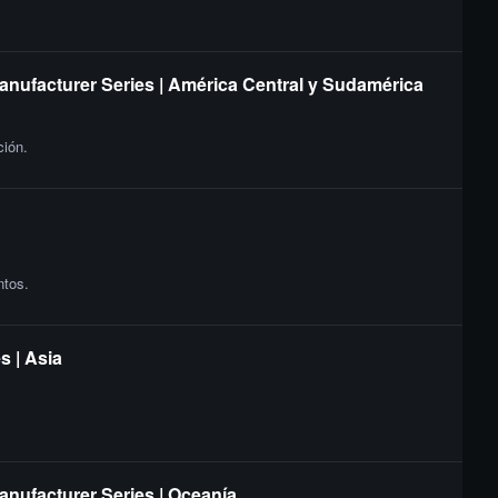
Manufacturer Series | América Central y Sudamérica
ción.
ntos.
s | Asia
anufacturer Series | Oceanía