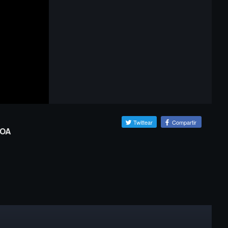
Twittear
Compartir
MOA