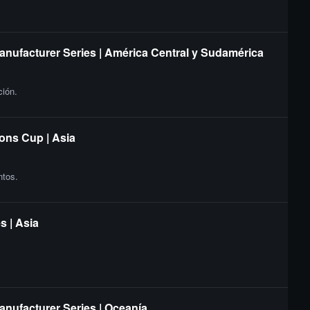
Manufacturer Series | América Central y Sudamérica
ción.
ions Cup | Asia
ntos.
s | Asia
anufacturer Series | Oceanía