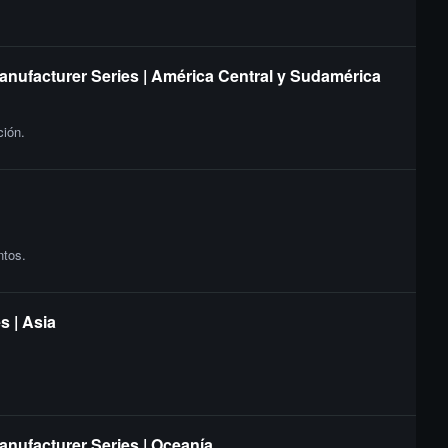
Manufacturer Series | América Central y Sudamérica
ción.
ntos.
s | Asia
anufacturer Series | Oceanía