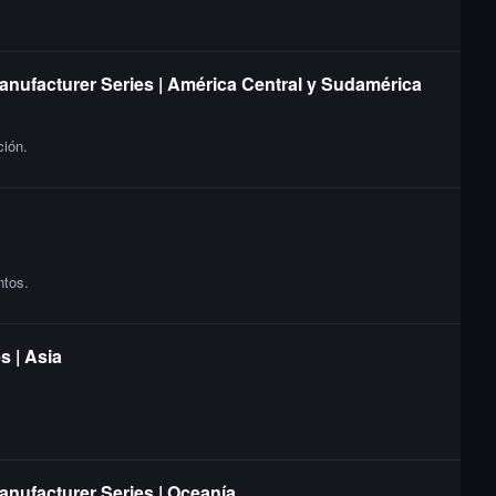
Manufacturer Series | América Central y Sudamérica
ción.
ntos.
s | Asia
anufacturer Series | Oceanía