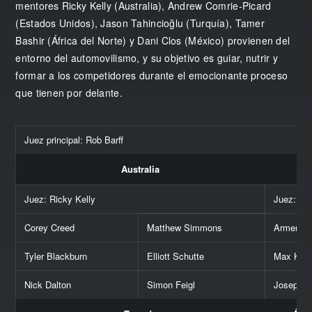
mentores Ricky Kelly (Australia), Andrew Comrie-Picard
(Estados Unidos), Jason Tahincioğlu (Turquía), Tamer
Bashir (África del Norte) y Dani Clos (México) provienen del
entorno del automovilismo, y su objetivo es guiar, nutrir y
formar a los competidores durante el emocionante proceso
que tienen por delante.
Juez principal: Rob Barff
Australia
Juez: Ricky Kelly
Juez: An
Corey Creed
Matthew Simmons
Armen A
Tyler Blackburn
Elliott Schutte
Max Kin
Nick Dalton
Simon Feigl
Joseph L