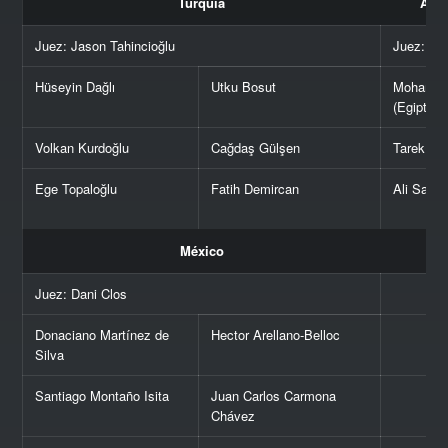
Turquía
Áfri
Juez: Jason Tahincioğlu
Juez: Ta
Hüseyin Dağlı
Utku Bosut
Mohamed
(Egipto)
Volkan Kurdoğlu
Cağdaş Gülşen
Tarek Khe
Ege Topaloğlu
Fatih Demircan
Ali Samy 
México
Juez: Dani Clos
Donaciano Martínez de
Hector Arellano-Belloc
Silva
Santiago Montaño Isita
Juan Carlos Carmona
Chávez