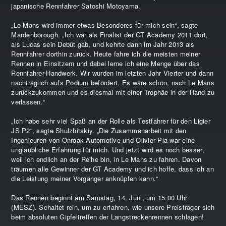
japanische Rennfahrer Satoshi Motoyama.
„Le Mans wird immer etwas Besonderes für mich sein“, sagte
Mardenborough. „Ich war als Finalist der GT Academy 2011 dort,
als Lucas sein Debüt gab, und kehrte dann im Jahr 2013 als
Rennfahrer dorthin zurück. Heute fahre ich die meisten meiner
Rennen in Einsitzern und dabei lerne ich eine Menge über das
Rennfahrer-Handwerk. Wir wurden im letzten Jahr Vierter und dann
nachträglich aufs Podium befördert. Es wäre schön, nach Le Mans
zurückzukommen und es diesmal mit einer Trophäe in der Hand zu
verlassen.“
„Ich habe sehr viel Spaß an der Rolle als Testfahrer für den Ligier
JS P2“, sagte Shulzhitskiy. „Die Zusammenarbeit mit den
Ingenieuren von Onroak Automotive und Olivier Pla war eine
unglaubliche Erfahrung für mich. Und jetzt wird es noch besser,
weil ich endlich an der Reihe bin, in Le Mans zu fahren. Davon
träumen alle Gewinner der GT Academy und ich hoffe, dass ich an
die Leistung meiner Vorgänger anknüpfen kann.“
Das Rennen beginnt am Samstag, 14. Juni, um 15:00 Uhr
(MESZ). Schaltet rein, um zu erfahren, wie unsere Preisträger sich
beim absoluten Gipfeltreffen der Langstreckenrennen schlagen!