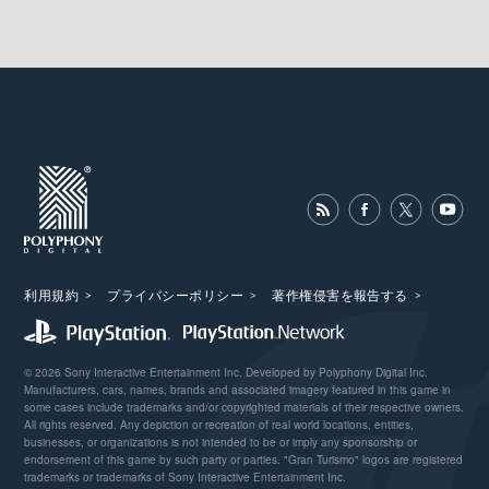
利用規約
プライバシーポリシー
著作権侵害を報告する
© 2026 Sony Interactive Entertainment Inc. Developed by Polyphony Digital Inc.
Manufacturers, cars, names, brands and associated imagery featured in this game in
some cases include trademarks and/or copyrighted materials of their respective owners.
All rights reserved. Any depiction or recreation of real world locations, entities,
businesses, or organizations is not intended to be or imply any sponsorship or
endorsement of this game by such party or parties. "Gran Turismo" logos are registered
trademarks or trademarks of Sony Interactive Entertainment Inc.